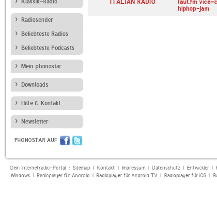
N Malopolska
Klassik-Radio
NPO FunX Rotterdam
ITALIAN RADIO
laut.fm vice-c
hiphop-jam
Radiosender
Beliebteste Radios
Beliebteste Podcasts
Mein phonostar
Downloads
Hilfe & Kontakt
Newsletter
PHONOSTAR AUF
Dein Internetradio-Portal :
Sitemap
|
Kontakt
|
Impressum
|
Datenschutz
|
Entwickler
|
Windows
|
Radioplayer für Android
|
Radioplayer für Android TV
|
Radioplayer für iOS
|
R