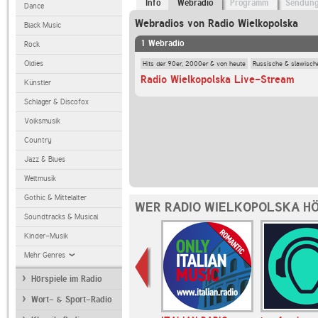
Info
Webradio
Programm
Sendun
Dance
Webradios von Radio Wielkopolska
Black Music
1 Webradio
Rock
Hits der 90er, 2000er & von heute
Russische & slawisch
Oldies
Radio Wielkopolska Live-Stream
Künstler
Schlager & Discofox
Volksmusik
Country
Jazz & Blues
Weltmusik
Gothic & Mittelalter
WER RADIO WIELKOPOLSKA HÖ
Soundtracks & Musical
Kinder-Musik
Mehr Genres
Hörspiele im Radio
Wort- & Sport-Radio