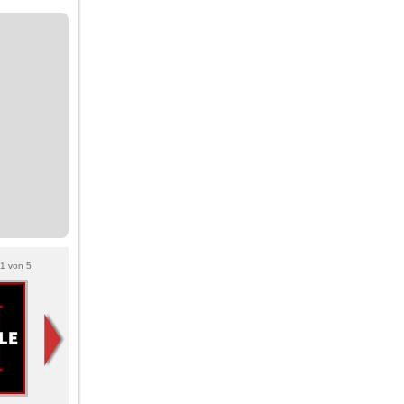
1
von
5