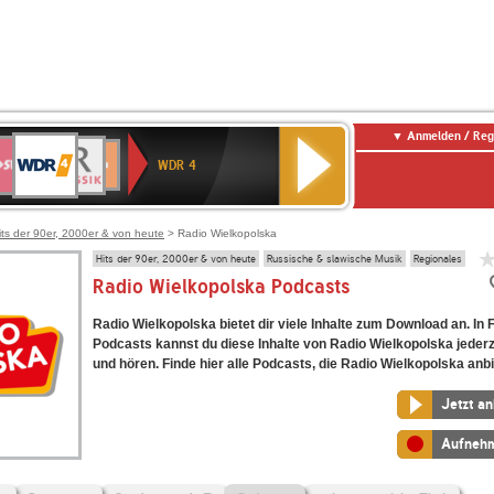
Anmelden / Reg
WDR
WR3
BR-
Deutschlandfunk
NDR
Deutschlandfunk
SWR
4
WDR 4
KLASSIK
2
Kultur
Kultur
E
ENNE
its der 90er, 2000er & von heute
> Radio Wielkopolska
Hits der 90er, 2000er & von heute
Russische & slawische Musik
Regionales
Radio Wielkopolska Podcasts
Radio Wielkopolska bietet dir viele Inhalte zum Download an. In
Podcasts kannst du diese Inhalte von Radio Wielkopolska jederz
und hören. Finde hier alle Podcasts, die Radio Wielkopolska anbi
Jetzt a
Aufneh