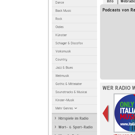
Info
Webradi
Dance
Podcasts von Ra
Black Music
Rock
Oldies
Künstler
Schlager & Discofox
Volksmusik
Country
Jazz & Blues
Weltmusik
Gothic & Mittelalter
WER RADIO 
Soundtracks & Musical
Kinder-Musik
Mehr Genres
Hörspiele im Radio
Wort- & Sport-Radio