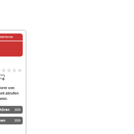
istrieren
 Form von
eit abrufen
etet.
nhören
men