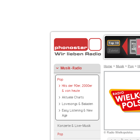
S
80er
Top 10
90er
Zuletzt
OLDI
ANT
Home
>
Musik
>
Pop
>
H
Musik-Radio
Pop
Hits der 90er, 2000er
& von heute
Aktuelle Charts
Lovesongs & Balladen
Easy Listening & New
Age
Konzerte & Live-Musik
© Radio Wielkopolska
Pop