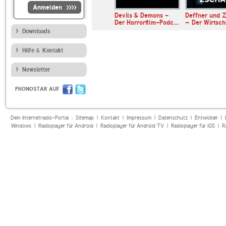
Anmelden
muss ein
Devils & Demons -
Deffner und Z
in - Der Nr.…
Der Horrorfilm-Podc…
– Der Wirtsc
Downloads
Hilfe & Kontakt
Newsletter
PHONOSTAR AUF
Dein Internetradio-Portal :
Sitemap
|
Kontakt
|
Impressum
|
Datenschutz
|
Entwickler
|
Windows
|
Radioplayer für Android
|
Radioplayer für Android TV
|
Radioplayer für iOS
|
R