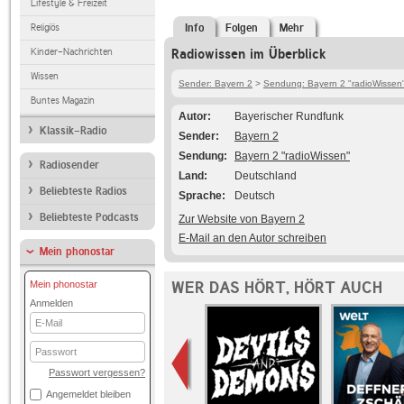
Lifestyle & Freizeit
Religiös
Info
Folgen
Mehr
Kinder-Nachrichten
Radiowissen im Überblick
Wissen
Sender: Bayern 2
>
Sendung: Bayern 2 "radioWissen
Buntes Magazin
Autor
Bayerischer Rundfunk
Klassik-Radio
Sender
Bayern 2
Sendung
Bayern 2 "radioWissen"
Radiosender
Land
Deutschland
Beliebteste Radios
Sprache
Deutsch
Beliebteste Podcasts
Zur Website von Bayern 2
E-Mail an den Autor schreiben
Mein phonostar
WER DAS HÖRT, HÖRT AUCH
Mein phonostar
Anmelden
E-
Mail
Passwort
Passwort vergessen?
Angemeldet bleiben