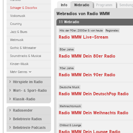
Info
Webradio
Programm
Sendun
Schlager & Discofox
Webradios von Radio WMW
Volksmusik
11 Webradio
Country
Hits der 90er, 2000er & von heute
Regionales
Jazz & Blues
Radio WMW Live-Stream
Weltmusik
Gothic & Mittelalter
80er Jahre
Radio WMW Dein 80er Radio
Soundtracks & Musical
Kinder-Musik
90er Jahre
Mehr Genres
Radio WMW Dein 90er Radio
Hörspiele im Radio
Deutsche Musik
Wort- & Sport-Radio
Radio WMW Dein DeutschPop Radio
Klassik-Radio
Weihnachtsmusik
Radiosender
Radio WMW Dein Weihnachts Radio
Beliebteste Radios
Chillout & Lounge
Beliebteste Podcasts
Radio WMW Dein Lounge Radio