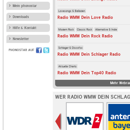
Mein phonostar
Lovesongs & Balladen
Radio WMW Dein Love Radio
Downloads
Hilfe & Kontakt
Modern Rock
Classic Rock
Alternative & Indie
Radio WMW Dein Rock Radio
Newsletter
Schlager & Discofox
PHONOSTAR AUF
Radio WMW Dein Schlager Radio
Aktuelle Charts
Radio WMW Dein Top40 Radio
Mehr Webrad
WER RADIO WMW DEIN SCHLAG