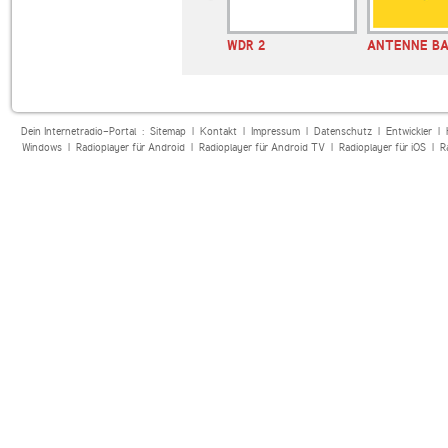
sen
Radio Okerwelle
WDR 2
ANTENNE B
Dein Internetradio-Portal :
Sitemap
|
Kontakt
|
Impressum
|
Datenschutz
|
Entwickler
|
Windows
|
Radioplayer für Android
|
Radioplayer für Android TV
|
Radioplayer für iOS
|
R