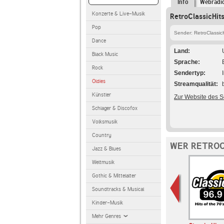
Info
Webradi
Konzerte & Live-Musik
RetroClassicHit
Pop
Sender: RetroClassicH
Dance
Land
Black Music
Sprache
Rock
Sendertyp
Oldies
Streamqualität
Künstler
Zur Website des 
Schlager & Discofox
Volksmusik
Country
WER RETROC
Jazz & Blues
Weltmusik
Gothic & Mittelalter
Soundtracks & Musical
Kinder-Musik
Mehr Genres