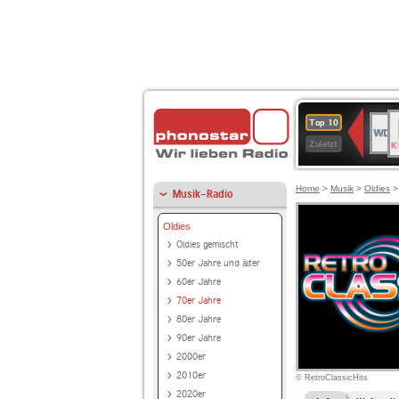
B
WDR
Top 10
K
4
Zuletzt
Home
>
Musik
>
Oldies
Musik-Radio
Oldies
Oldies gemischt
50er Jahre und älter
60er Jahre
70er Jahre
80er Jahre
90er Jahre
2000er
2010er
© RetroClassicHits
2020er