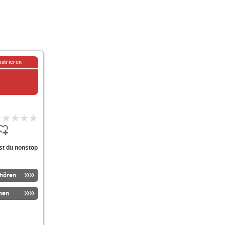
istrieren
st du nonstop
nhören
men