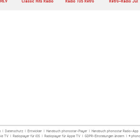
 96.9
Classic Hits Radio
Radio 105 Retro
Retro-Radio Jul
m
|
Datenschutz
|
Entwickler
|
Handbuch phonostar-Player
|
Handbuch phonostar Radio-App
oid TV
|
Radioplayer für iOS
|
Radioplayer für Apple TV
|
GDPR-Einstellungen ändern
| © phono