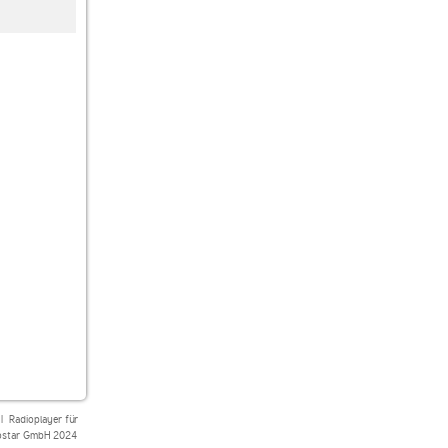
laut.fm aufden-punk-t
laut.fm retro
CLASSIC HITS
|
Radioplayer für
star GmbH 2024