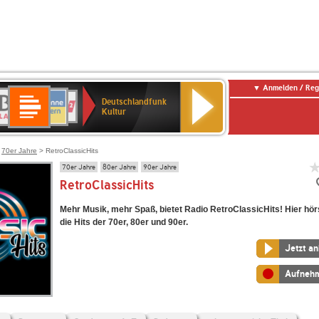
Anmelden / Reg
Deutschlandfunk
R-
ANTENNE
Deutschlandfunk
80er
SWR3
NDR
WDR
SWR
Deutschlandfunk
Kultur
LASSIK
BAYERN
90er
2
2
Kultur
Kultur
OLDIE
ANTENNE
>
70er Jahre
> RetroClassicHits
70er Jahre
80er Jahre
90er Jahre
RetroClassicHits
Mehr Musik, mehr Spaß, bietet Radio RetroClassicHits! Hier hör
die Hits der 70er, 80er und 90er.
Jetzt a
Aufneh