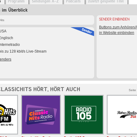
o
Programm
Sendungen A-Z
Podcasts
zuletzt gespielte Titel
s im Überblick
SENDER EINBINDEN
its
Buttons zum Anhören
USA
in Website einbinden
Englisch
Internetradio
bis zu 128 kbit/s Live-Stream
Senders
LASSICHITS HÖRT, HÖRT AUCH
Seite