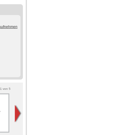
/Aufnehmen
1
von
5