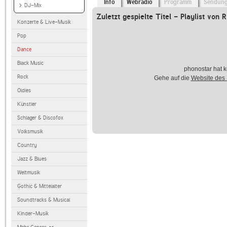
Info
Webradio
Programm
Sendun
DJ-Mix
Zuletzt gespielte Titel - Playlist von
Konzerte & Live-Musik
Pop
Dance
Black Music
phonostar hat k
Rock
Gehe auf die
Website des
Oldies
Künstler
Schlager & Discofox
Volksmusik
Country
Jazz & Blues
Weltmusik
Gothic & Mittelalter
Soundtracks & Musical
Kinder-Musik