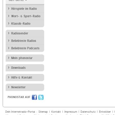
Mehr Genres
Hörspiele im Radio
Wort- & Sport-Radio
Klassik-Radio
Radiosender
Beliebteste Radios
Beliebteste Podcasts
Mein phonostar
Downloads
Hilfe & Kontakt
Newsletter
PHONOSTAR AUF
Dein Internetradio-Portal :
Sitemap
|
Kontakt
|
Impressum
|
Datenschutz
|
Entwickler
|