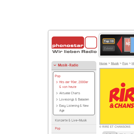
D
NDR
Top 10
2
Zuletzt
Home
>
Musik
>
Pop
>
H
Musik-Radio
Pop
Hits der 90er, 2000er
& von heute
Aktuelle Charts
Lovesongs & Balladen
Easy Listening & New
Age
Konzerte & Live-Musik
© RIRE ET CHANSONS
Pop