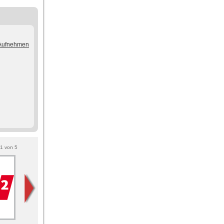
/Aufnehmen
1
von
5