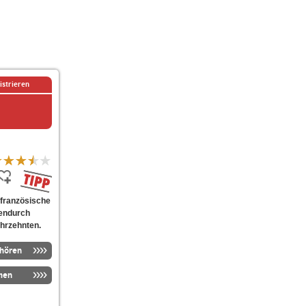
istrieren
 französische
endurch
hrzehnten.
nhören
men