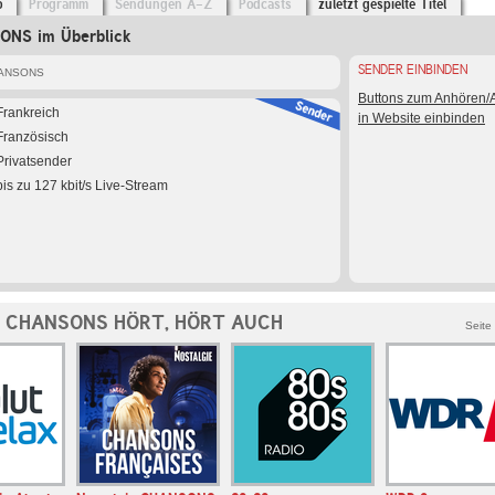
o
Programm
Sendungen A-Z
Podcasts
zuletzt gespielte Titel
ONS im Überblick
SENDER EINBINDEN
HANSONS
Buttons zum Anhören
Frankreich
in Website einbinden
Französisch
Privatsender
bis zu 127 kbit/s Live-Stream
T CHANSONS HÖRT, HÖRT AUCH
Seite