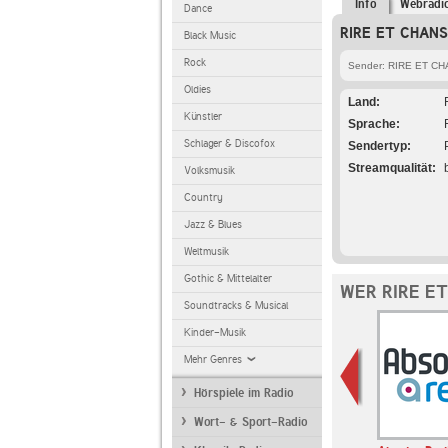
Info
Webradi
Dance
RIRE ET CHANS
Black Music
Rock
Sender: RIRE ET C
Oldies
Land
Künstler
Sprache
Schlager & Discofox
Sendertyp
Streamqualität
Volksmusik
Country
Jazz & Blues
Weltmusik
Gothic & Mittelalter
WER RIRE E
Soundtracks & Musical
Kinder-Musik
Mehr Genres
Hörspiele im Radio
Wort- & Sport-Radio