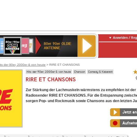
Anmelden / Reg
80er
eutschlandfunk
SWR3
WDR
SWR
80er 90er OLDIE
90er
4
Kultur
ANTENNE
OLDIE
ANTENNE
its der 90er, 2000er & von heute
> RIRE ET CHANSONS
Hits der 90er, 2000er & von heute
Chanson
Comedy & Kabarett
RIRE ET CHANSONS
Zur Stärkung der Lachmuskeln wärmstens zu empfehlen ist der
Radiosender RIRE ET CHANSONS. Für die Entspannung zwisch
sorgen Pop- und Rockmusik sowie Chansons aus den letzten Ja
Jetzt a
Aufneh