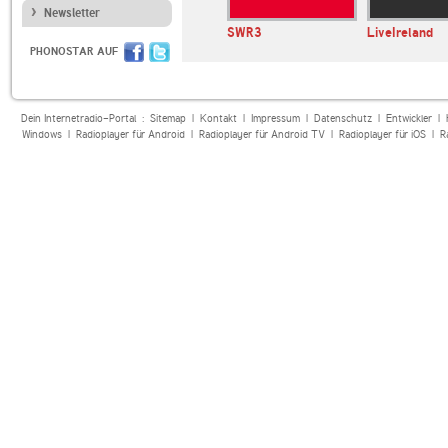
Newsletter
alex-fm2
all Classical Radio
SWR3
LiveIreland
PHONOSTAR AUF
Dein Internetradio-Portal :
Sitemap
|
Kontakt
|
Impressum
|
Datenschutz
|
Entwickler
|
Windows
|
Radioplayer für Android
|
Radioplayer für Android TV
|
Radioplayer für iOS
|
R