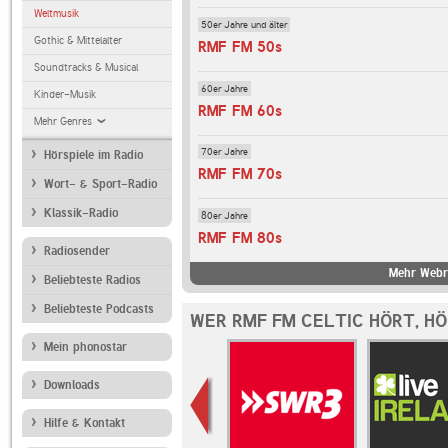
Weltmusik
50er Jahre und älter
Gothic & Mittelalter
RMF FM 50s
Soundtracks & Musical
60er Jahre
Kinder-Musik
RMF FM 60s
Mehr Genres
70er Jahre
Hörspiele im Radio
RMF FM 70s
Wort- & Sport-Radio
Klassik-Radio
80er Jahre
RMF FM 80s
Radiosender
Mehr Webr
Beliebteste Radios
Beliebteste Podcasts
WER RMF FM CELTIC HÖRT, H
Mein phonostar
Downloads
Hilfe & Kontakt