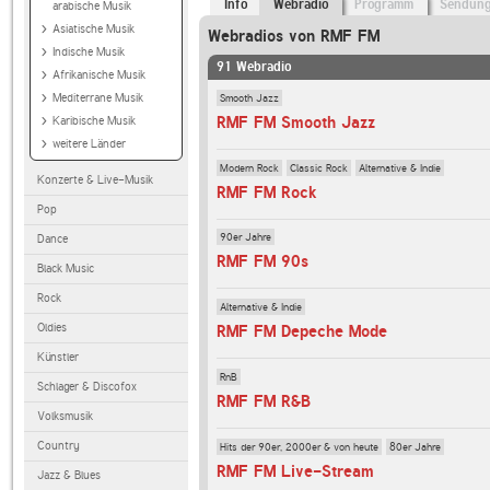
Info
Webradio
Programm
Sendun
arabische Musik
Asiatische Musik
Webradios von RMF FM
Indische Musik
91 Webradio
Afrikanische Musik
Smooth Jazz
Mediterrane Musik
RMF FM Smooth Jazz
Karibische Musik
weitere Länder
Modern Rock
Classic Rock
Alternative & Indie
Konzerte & Live-Musik
RMF FM Rock
Pop
90er Jahre
Dance
RMF FM 90s
Black Music
Rock
Alternative & Indie
Oldies
RMF FM Depeche Mode
Künstler
RnB
Schlager & Discofox
RMF FM R&B
Volksmusik
Country
Hits der 90er, 2000er & von heute
80er Jahre
RMF FM Live-Stream
Jazz & Blues