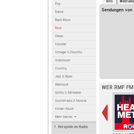
Info
Webradi
Pop
Sendungen von
Dance
Black Music
Rock
Oldies
Künstler
Schlager & Discofox
Volksmusik
Country
Jazz & Blues
Weltmusik
WER RMF FM
Gothic & Mittelalter
Soundtracks & Musical
Kinder-Musik
Mehr Genres
Hörspiele im Radio