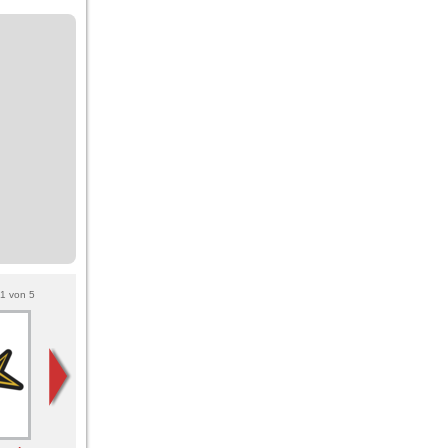
1
von
5