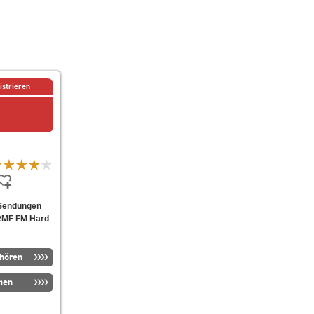
istrieren
 Sendungen
n RMF FM Hard
nhören
men