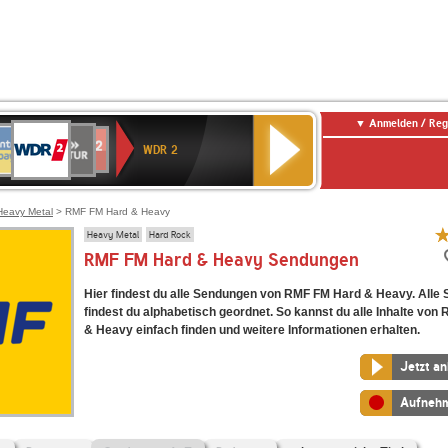
Anmelden / Reg
WDR
NTENNE
SWR
chlandfunk
Deutschlandfunk
80er
SWR3
WDR
BR-
NDR
2
WDR 2
AYERN
Kultur
r
90er
4
KLASSIK
2
OLDIE
ANTENNE
Heavy Metal
> RMF FM Hard & Heavy
Heavy Metal
Hard Rock
RMF FM Hard & Heavy Sendungen
Hier findest du alle Sendungen von RMF FM Hard & Heavy. Alle
findest du alphabetisch geordnet. So kannst du alle Inhalte vo
& Heavy einfach finden und weitere Informationen erhalten.
Jetzt a
Aufneh