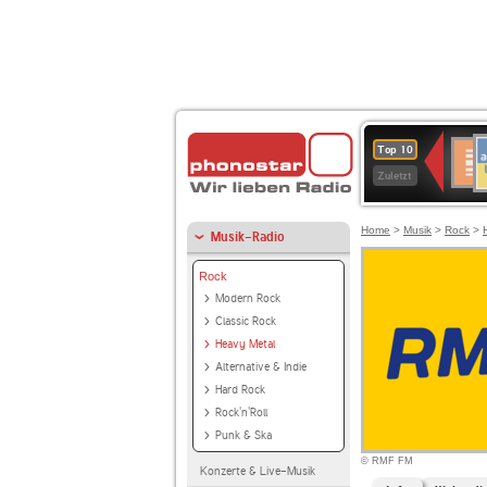
A
Deuts
Top 10
B
Kultu
Zuletzt
Home
>
Musik
>
Rock
>
Musik-Radio
Rock
Modern Rock
Classic Rock
Heavy Metal
Alternative & Indie
Hard Rock
Rock'n'Roll
Punk & Ska
© RMF FM
Konzerte & Live-Musik