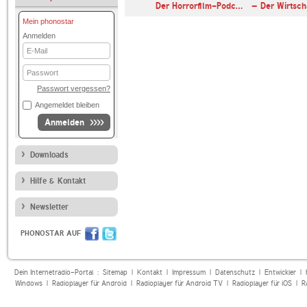
Der Horrorfilm-Podc…
– Der Wirtsc
Mein phonostar
Anmelden
E-
Mail
Passwort
Passwort vergessen?
Angemeldet bleiben
Anmelden
Downloads
Hilfe & Kontakt
Newsletter
PHONOSTAR AUF
Dein Internetradio-Portal :
Sitemap
|
Kontakt
|
Impressum
|
Datenschutz
|
Entwickler
|
Windows
|
Radioplayer für Android
|
Radioplayer für Android TV
|
Radioplayer für iOS
|
R