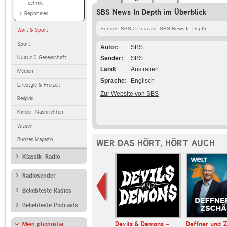
Technik
SBS News In Depth im Überblick
Regionales
Sender: SBS
> Podcast: SBS News In Depth
Wort & Sport
Sport
Autor
SBS
Kultur & Gesellschaft
Sender
SBS
Land
Australien
Medien
Sprache
Englisch
Lifestyle & Freizeit
Zur Website von SBS
Religiös
Kinder-Nachrichten
Wissen
Buntes Magazin
WER DAS HÖRT, HÖRT AUCH
Klassik-Radio
Radiosender
Beliebteste Radios
Beliebteste Podcasts
t in Progress
Devils & Demons -
Deffner und Z
Mein phonostar