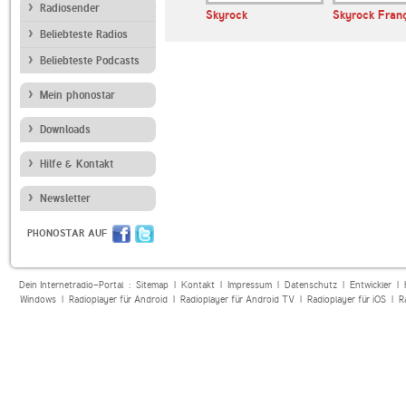
Radiosender
Deutschlandfunk
Skyrock
Skyrock Franç
Beliebteste Radios
Beliebteste Podcasts
Mein phonostar
Downloads
Hilfe & Kontakt
Newsletter
PHONOSTAR AUF
Dein Internetradio-Portal :
Sitemap
|
Kontakt
|
Impressum
|
Datenschutz
|
Entwickler
|
Windows
|
Radioplayer für Android
|
Radioplayer für Android TV
|
Radioplayer für iOS
|
R