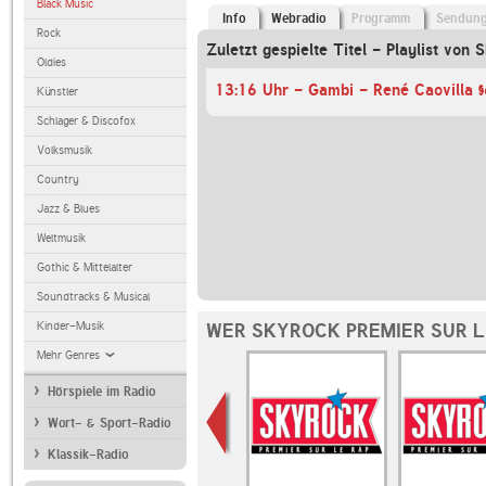
Black Music
Info
Webradio
Programm
Sendun
Rock
Zuletzt gespielte Titel - Playlist von 
Oldies
13:16 Uhr - Gambi - René Caovilla
Künstler
Schlager & Discofox
Volksmusik
Country
Jazz & Blues
Weltmusik
Gothic & Mittelalter
Soundtracks & Musical
Kinder-Musik
WER SKYROCK PREMIER SUR L
Mehr Genres
Hörspiele im Radio
Wort- & Sport-Radio
Klassik-Radio