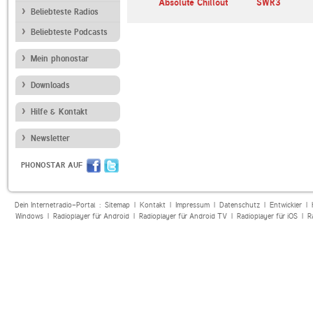
andfunk
SUNSHINE LIVE
Absolute Chillout
SWR3
Beliebteste Radios
Beliebteste Podcasts
Mein phonostar
Downloads
Hilfe & Kontakt
Newsletter
PHONOSTAR AUF
Dein Internetradio-Portal :
Sitemap
|
Kontakt
|
Impressum
|
Datenschutz
|
Entwickler
|
Windows
|
Radioplayer für Android
|
Radioplayer für Android TV
|
Radioplayer für iOS
|
R