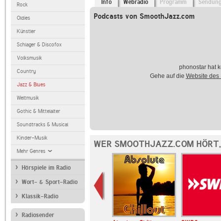
Info
Webradio
Programm
Sendun
Rock
Podcasts von SmoothJazz.com
Oldies
Künstler
Schlager & Discofox
Volksmusik
phonostar hat k
Country
Gehe auf die
Website des
Jazz & Blues
Weltmusik
Gothic & Mittelalter
Soundtracks & Musical
Kinder-Musik
WER SMOOTHJAZZ.COM HÖRT,
Mehr Genres
Hörspiele im Radio
Wort- & Sport-Radio
Klassik-Radio
Radiosender