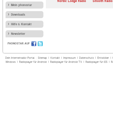
Bluegrass Country
Nordic Lodge Radio
Smooth Radio
Mein phonostar
Downloads
Hilfe & Kontakt
Newsletter
PHONOSTAR AUF
Dein Internetradio-Portal :
Sitemap
|
Kontakt
|
Impressum
|
Datenschutz
|
Entwickler
|
Windows
|
Radioplayer für Android
|
Radioplayer für Android TV
|
Radioplayer für iOS
|
R