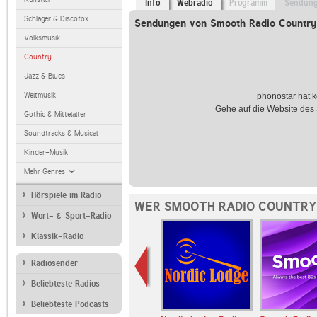
Info
Webradio
Programm
Sendun
Schlager & Discofox
Sendungen von Smooth Radio Country
Volksmusik
Country
Jazz & Blues
Weltmusik
phonostar hat k
Gehe auf die
Website des
Gothic & Mittelalter
Soundtracks & Musical
Kinder-Musik
Mehr Genres
Hörspiele im Radio
WER SMOOTH RADIO COUNTRY
Wort- & Sport-Radio
Klassik-Radio
Radiosender
Beliebteste Radios
Beliebteste Podcasts