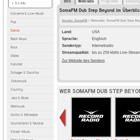
Info
Webradio
Programm
Sendun
DJ-Mix
SomaFM Dub Step Beyond im Überblic
Konzerte & Live-Musik
Sender: SomaFM
> Webradio: SomaFM Dub Step Be
Pop
Dance
Land
USA
Sprache
Englisch
Black Music
Sendertyp
Internetradio
Rock
Streamqualität
bis zu 256 kbit/s Live-Strea
Oldies
Zur Website des Senders
Künstler
Schlager & Discofox
Volksmusik
Country
WER SOMAFM DUB STEP BEYO
Jazz & Blues
Weltmusik
Gothic & Mittelalter
Soundtracks & Musical
Kinder-Musik