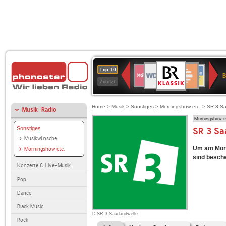
BR-
WDR
Deutschlandfunk
SWR3
Deutschlandfunk
80er
NDR
ANTENNE
SWR
Top 10
KLASSIK
B
4
Kultur
90er
2
BAYERN
Kultur
Zuletzt
OLDIE
ANTENNE
Home
>
Musik
>
Sonstiges
>
Morningshow etc.
> SR 3 Sa
Musik-Radio
Morningshow e
Sonstiges
SR 3 Sa
Musikwünsche
Um am Morg
Morningshow etc.
sind beschw
Konzerte & Live-Musik
Pop
Dance
Black Music
© SR 3 Saarlandwelle
Rock