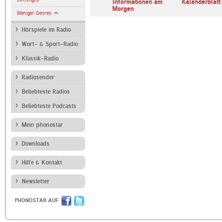
erl
ARD Radiofestival:
Informationen am
Kalenderblatt
Jazz
Morgen
Weniger Genres
Hörspiele im Radio
Wort- & Sport-Radio
Klassik-Radio
Radiosender
Beliebteste Radios
Beliebteste Podcasts
Mein phonostar
Downloads
Hilfe & Kontakt
Newsletter
PHONOSTAR AUF