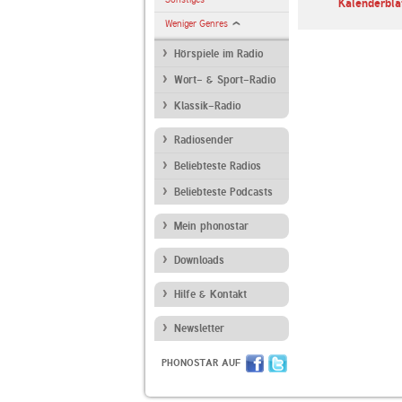
Betthupferl
ARD Radiofestival:
Kalenderbla
Jazz
Weniger Genres
Hörspiele im Radio
Wort- & Sport-Radio
Klassik-Radio
Radiosender
Beliebteste Radios
Beliebteste Podcasts
Mein phonostar
Downloads
Hilfe & Kontakt
Newsletter
PHONOSTAR AUF