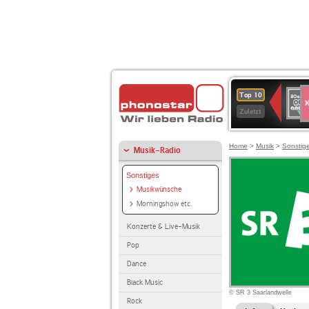
S
80er
Top 10
90er
Zuletzt
OLDI
ANT
Home
>
Musik
>
Sonstig
Musik-Radio
Sonstiges
Musikwünsche
Morningshow etc.
Konzerte & Live-Musik
Pop
Dance
Black Music
© SR 3 Saarlandwelle
Rock