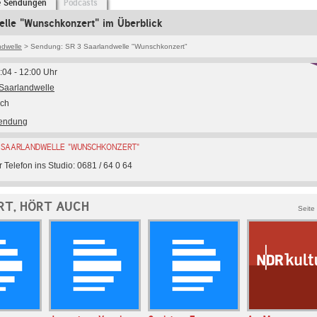
e Sendungen
Podcasts
lle "Wunschkonzert" im Überblick
ndwelle
> Sendung: SR 3 Saarlandwelle "Wunschkonzert"
:04 - 12:00 Uhr
Saarlandwelle
sch
Sendung
 SAARLANDWELLE "WUNSCHKONZERT"
 Telefon ins Studio: 0681 / 64 0 64
RT, HÖRT AUCH
Seite