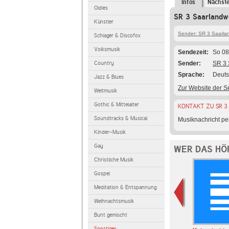
Infos
Nächst
Oldies
SR 3 Saarlandwe
Künstler
Sender: SR 3 Saarla
Schlager & Discofox
Volksmusik
Sendezeit
So 08
Country
Sender
SR 3 
Sprache
Deut
Jazz & Blues
Zur Website der 
Weltmusik
Gothic & Mittelalter
KONTAKT ZU SR 3
Soundtracks & Musical
Musiknachricht per
Kinder-Musik
Gay
WER DAS HÖ
Christliche Musik
Gospel
Meditation & Entspannung
Weihnachtsmusik
Bunt gemischt
Sonstiges