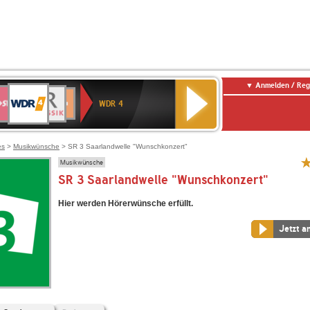
Anmelden / Reg
WDR
WR3
BR-
Deutschlandfunk
NDR
Deutschlandfunk
SWR
4
WDR 4
KLASSIK
2
Kultur
Kultur
E
ENNE
es
>
Musikwünsche
> SR 3 Saarlandwelle "Wunschkonzert"
Musikwünsche
SR 3 Saarlandwelle "Wunschkonzert"
Hier werden Hörerwünsche erfüllt.
Jetzt a