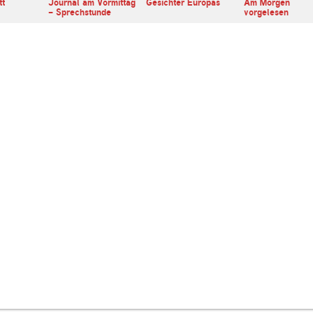
tt
Journal am Vormittag
Gesichter Europas
Am Morgen
- Sprechstunde
vorgelesen