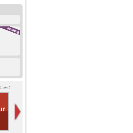
1
von
5