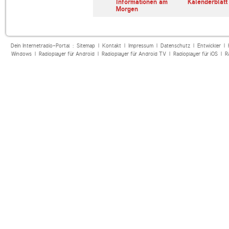
erl
ARD Radiofestival:
Informationen am
Kalenderblatt
Jazz
Morgen
Dein Internetradio-Portal :
Sitemap
|
Kontakt
|
Impressum
|
Datenschutz
|
Entwickler
|
Windows
|
Radioplayer für Android
|
Radioplayer für Android TV
|
Radioplayer für iOS
|
R