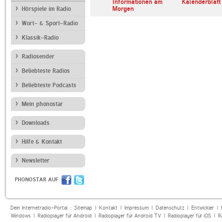
erl
ARD Radiofestival:
Informationen am
Kalenderblatt
Jazz
Morgen
Hörspiele im Radio
Wort- & Sport-Radio
Klassik-Radio
Radiosender
Beliebteste Radios
Beliebteste Podcasts
Mein phonostar
Downloads
Hilfe & Kontakt
Newsletter
PHONOSTAR AUF
Dein Internetradio-Portal :
Sitemap
|
Kontakt
|
Impressum
|
Datenschutz
|
Entwickler
|
Windows
|
Radioplayer für Android
|
Radioplayer für Android TV
|
Radioplayer für iOS
|
R