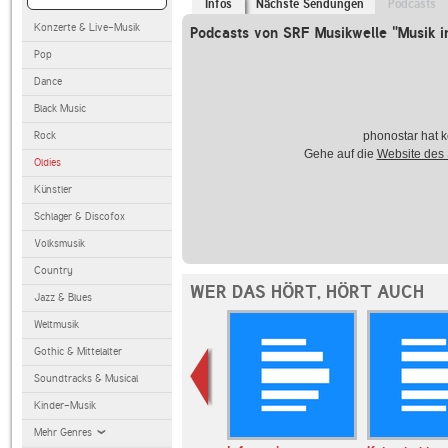
Infos
Nächste Sendungen
Podcasts
Konzerte & Live-Musik
Podcasts von SRF Musikwelle "Musik i
Pop
Dance
Black Music
Rock
phonostar hat k
Gehe auf die
Website des
Oldies
Künstler
Schlager & Discofox
Volksmusik
Country
WER DAS HÖRT, HÖRT AUCH
Jazz & Blues
Weltmusik
Gothic & Mittelalter
Soundtracks & Musical
Kinder-Musik
Mehr Genres