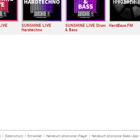
LIVE
SUNSHINE LIVE
SUNSHINE LIVE Drum
HardBase.FM
Hardtechno
& Bass
m
|
Datenschutz
|
Entwickler
|
Handbuch phonostar-Player
|
Handbuch phonostar Radio-App