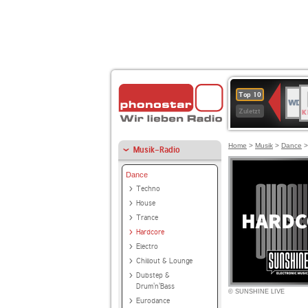
B
WDR
Top 10
K
4
Zuletzt
Home
>
Musik
>
Dance
Musik-Radio
Dance
Techno
House
Trance
Hardcore
Electro
Chillout & Lounge
Dubstep &
Drum'n'Bass
© SUNSHINE LIVE
Eurodance