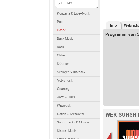
DJ-Mix
Konzerte & Live-Musik
Pop
Info
Webradi
Dance
Programm von 
Black Music
Rock
Oldies
Künstler
Schlager & Discofox
Volksmusik
Country
Jazz & Blues
Weltmusik
WER SUNSHI
Gothic & Mittelalter
Soundtracks & Musical
Kinder-Musik