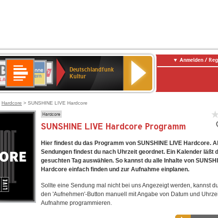
Anmelden / Reg
Deutschlandfunk
R-
ANTENNE
Deutschlandfunk
80er
SWR3
NDR
WDR
SWR
Deutschlandfunk
Kultur
LASSIK
BAYERN
90er
2
2
Kultur
Kultur
OLDIE
ANTENNE
>
Hardcore
> SUNSHINE LIVE Hardcore
Hardcore
SUNSHINE LIVE Hardcore Programm
Hier findest du das Programm von SUNSHINE LIVE Hardcore. Al
Sendungen findest du nach Uhrzeit geordnet. Ein Kalender läßt 
gesuchten Tag auswählen. So kannst du alle Inhalte von SUNSH
Hardcore einfach finden und zur Aufnahme einplanen.
Sollte eine Sendung mal nicht bei uns Angezeigt werden, kannst d
den 'Aufnehmen'-Button manuell mit Angabe von Datum und Uhrzei
Aufnahme programmieren.