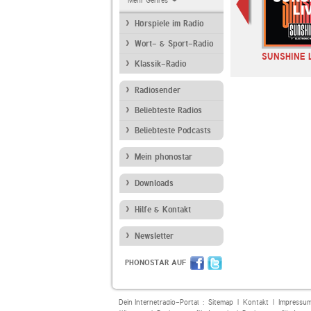
Mehr Genres
Hörspiele im Radio
Wort- & Sport-Radio
INE LIVE
WDR 4
1LIVE
SUNSHINE 
Klassik-Radio
s
Radiosender
Beliebteste Radios
Beliebteste Podcasts
Mein phonostar
Downloads
Hilfe & Kontakt
Newsletter
PHONOSTAR AUF
Dein Internetradio-Portal :
Sitemap
|
Kontakt
|
Impressu