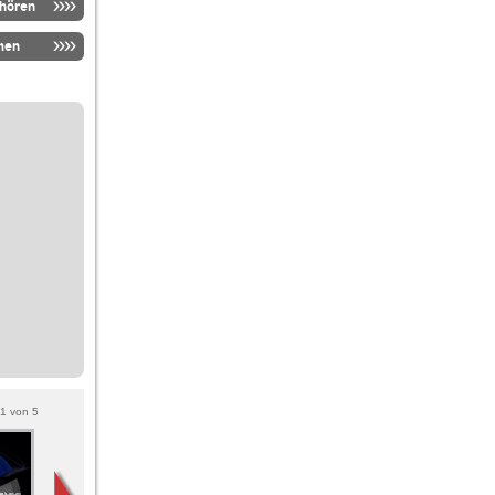
nhören
men
1
von
5