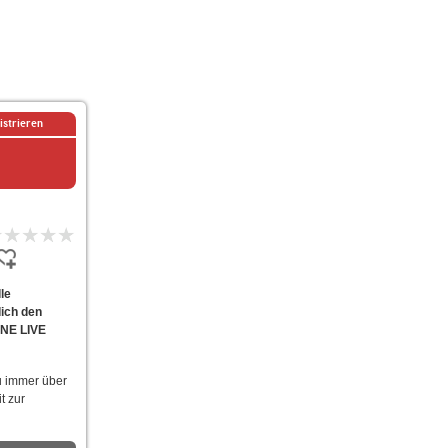
istrieren
le
dich den
INE LIVE
u immer über
t zur