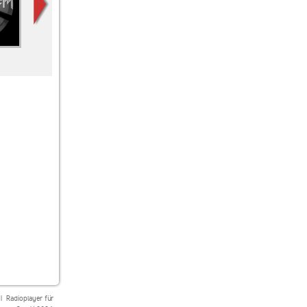
SUNSHINE LIVE
SUNSHINE LIVE
SUNSHINE LIVE
Techno
Melodic Beats
Hardstyle
|
Radioplayer für