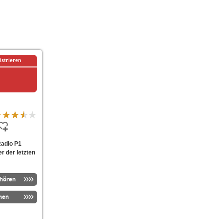
istrieren
Radio P1
er der letzten
nhören
men