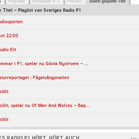
o
Programm
Sendungen A-Z
Podcasts
zuletzt gespielte Titel
e Titel - Playlist von Sveriges Radio P1
adiosporten
kot 22:00
udio Ett
22:24 Uhr - Sommar i P1, spelar nu Gösta Nystroem - Sånger Vid Havet: Nr 3, Havets Visa
turreportaget : Fågelsångsnatten
cklit
20:15 Uhr - Dicklit, spelar nu Of Men And Wolves - Baphomet
cklit
ES RADIO P1 HÖRT, HÖRT AUCH
Seite