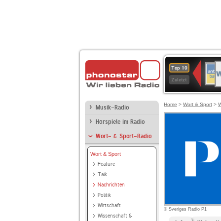
W
ANT
Top 10
2
BAY
Zuletzt
Home
>
Wort & Sport
>
W
Musik-Radio
Hörspiele im Radio
Wort- & Sport-Radio
Wort & Sport
Feature
Talk
Nachrichten
Politik
Wirtschaft
© Sveriges Radio P1
Wissenschaft &