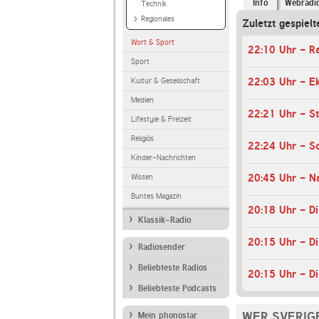
Info
Webradi
Technik
Regionales
Zuletzt gespielt
Wort & Sport
22:10 Uhr - R
Sport
22:03 Uhr - E
Kultur & Gesellschaft
Medien
22:21 Uhr - St
Lifestyle & Freizeit
Religiös
Kinder-Nachrichten
20:45 Uhr - Na
Wissen
Buntes Magazin
20:18 Uhr - Di
Klassik-Radio
Radiosender
Beliebteste Radios
20:15 Uhr - Di
Beliebteste Podcasts
WER SVERIG
Mein phonostar