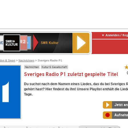
Anmelden / Reg
SWR
DR
NDR
ENNE
80er
SWR3
WDR
BR-
Deutschlandfunk
Deutschlandfunk
Kultur
SWR Kultur
2
ERN
90er
4
KLASSIK
Kultur
OLDIE
ANTENNE
ort & Sport
>
Nachrichten
> Sveriges Radio P1
Nachrichten
Kultur & Gesellschaft
Sveriges Radio P1 zuletzt gespielte Titel
Du suchst nach dem Namen eines Liedes, das du bei Sveriges 
gehört hast? Hier findest du ihn! Unsere Playlist enthält die Lied
Tage.
Jetzt a
Aufneh