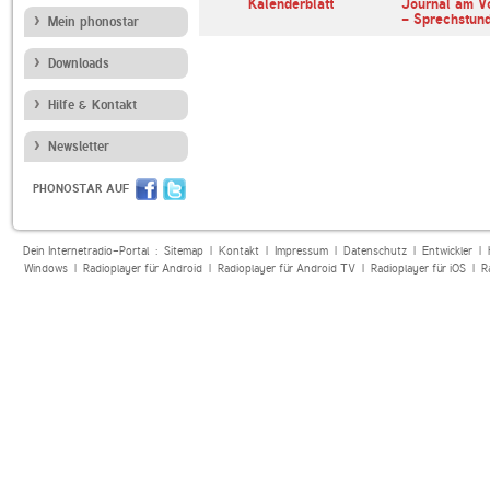
erl
ARD Radiofestival:
Kalenderblatt
Journal am V
Jazz
- Sprechstun
Mein phonostar
Downloads
Hilfe & Kontakt
Newsletter
PHONOSTAR AUF
Dein Internetradio-Portal :
Sitemap
|
Kontakt
|
Impressum
|
Datenschutz
|
Entwickler
|
Windows
|
Radioplayer für Android
|
Radioplayer für Android TV
|
Radioplayer für iOS
|
R