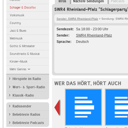
Infos
Nächste Sendungen
Podcasts
Schlager & Discofox
SWR4 Rheinland-Pfalz "Schlagerparty"
Volksmusik
Sender: SWR4 Rheinland-Pfalz
> Sendung: SWR4 Rhei
Country
Sendezeit
Sa 18:00 - 23:00 Uhr
Jazz & Blues
Sender
SWR4 Rheinland-Pfalz
Weltmusik
Sprache
Deutsch
Gothic & Mittelalter
Soundtracks & Musical
Kinder-Musik
Mehr Genres
Hörspiele im Radio
WER DAS HÖRT, HÖRT AUCH
Wort- & Sport-Radio
Klassik-Radio
Radiosender
Beliebteste Radios
Beliebteste Podcasts