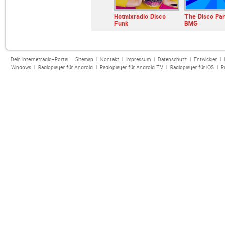
ase.FM
Hotmixradio Disco
The Disco Par
Funk
BMG
Dein Internetradio-Portal :
Sitemap
|
Kontakt
|
Impressum
|
Datenschutz
|
Entwickler
|
Windows
|
Radioplayer für Android
|
Radioplayer für Android TV
|
Radioplayer für iOS
|
R