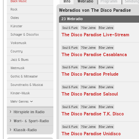
Black Music
Info
Webradio
Programm
Sendun
Rock
Webradios von The Disco Paradise
Oldies
23 Webradio
Künstler
Soul & Funk
70er Jahre
80er Jahre
The Disco Paradise Live-Stream
Schlager & Discofox
Volksmusik
Soul & Funk
70er Jahre
80er Jahre
Country
The Disco Paradise Casablanca
Jazz & Blues
Soul & Funk
70er Jahre
80er Jahre
Weltmusik
The Disco Paradise Prelude
Gothic & Mittelalter
Soundtracks & Musical
Soul & Funk
70er Jahre
80er Jahre
Kinder-Musik
The Disco Paradise Salsoul
Mehr Genres
Soul & Funk
70er Jahre
80er Jahre
Hörspiele im Radio
The Disco Paradise T.K. Disco
Wort- & Sport-Radio
Soul & Funk
70er Jahre
80er Jahre
Klassik-Radio
The Disco Paradise Unidisco