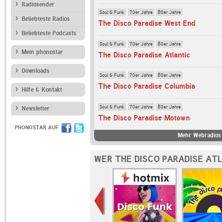
Radiosender
Soul & Funk
70er Jahre
80er Jahre
Beliebteste Radios
The Disco Paradise West End
Beliebteste Podcasts
Soul & Funk
70er Jahre
80er Jahre
Mein phonostar
The Disco Paradise Atlantic
Downloads
Soul & Funk
70er Jahre
80er Jahre
The Disco Paradise Columbia
Hilfe & Kontakt
Soul & Funk
70er Jahre
80er Jahre
Newsletter
The Disco Paradise Motown
PHONOSTAR AUF
Mehr Webradios 
WER THE DISCO PARADISE AT