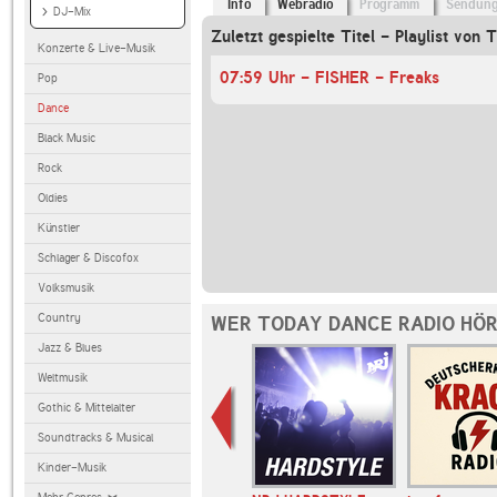
Info
Webradio
Programm
Sendun
DJ-Mix
Zuletzt gespielte Titel - Playlist von
Konzerte & Live-Musik
07:59 Uhr - FISHER - Freaks
Pop
Dance
Black Music
Rock
Oldies
Künstler
Schlager & Discofox
Volksmusik
Country
WER TODAY DANCE RADIO HÖR
Jazz & Blues
Weltmusik
Gothic & Mittelalter
Soundtracks & Musical
Kinder-Musik