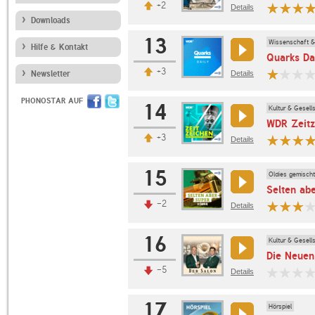
+2
Details
Downloads
13
Wissenschaft &
Hilfe & Kontakt
Quarks Da
+3
Newsletter
Details
PHONOSTAR AUF
14
Kultur & Gesell
WDR Zeitz
+3
Details
15
Oldies gemischt
Selten abe
-2
Details
16
Kultur & Gesell
Die Neuen
-5
Details
17
Hörspiel