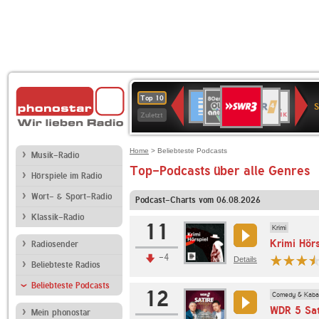
SWR3
80er
WDR
Deutschlandfunk
NDR
BR-
SWR
Top 10
90er
4
2
KLASSIK
Kultur
Zuletzt
OLDIE
ANTENNE
Home
> Beliebteste Podcasts
Musik-Radio
Top-Podcasts über alle Genres
Hörspiele im Radio
Wort- & Sport-Radio
Podcast-Charts vom 06.08.2026
Klassik-Radio
11
Krimi
Krimi Hörs
Radiosender
-4
Details
Beliebteste Radios
Beliebteste Podcasts
12
Comedy & Kabar
WDR 5 Sat
Mein phonostar