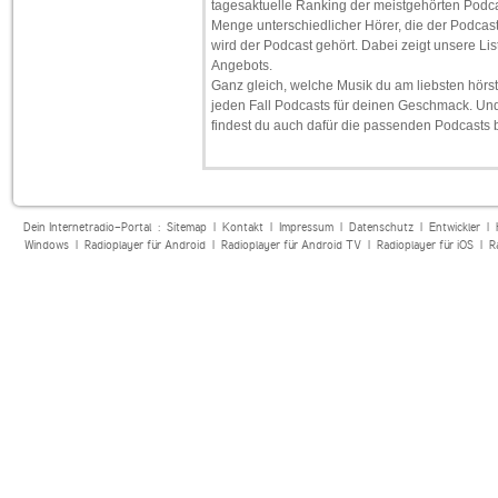
tagesaktuelle Ranking der meistgehörten Podcat
Menge unterschiedlicher Hörer, die der Podcast 
wird der Podcast gehört. Dabei zeigt unsere List
Angebots.
Ganz gleich, welche Musik du am liebsten hörst
jeden Fall Podcasts für deinen Geschmack. Und
findest du auch dafür die passenden Podcasts 
Dein Internetradio-Portal :
Sitemap
|
Kontakt
|
Impressum
|
Datenschutz
|
Entwickler
|
Windows
|
Radioplayer für Android
|
Radioplayer für Android TV
|
Radioplayer für iOS
|
R