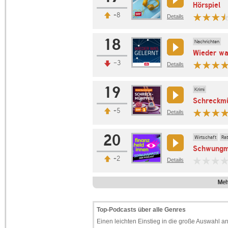
Hörspiel
+8
Details
18
Nachrichten
Wieder wa
-3
Details
19
Krimi
Schreckm
+5
Details
20
Wirtschaft
Ra
Schwungma
+2
Details
Meh
Top-Podcasts über alle Genres
Einen leichten Einstieg in die große Auswahl an