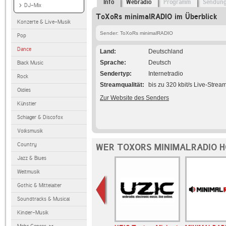
Info
Webradio
Programm
Sendun
DJ-Mix
ToXoRs minimalRADIO im Überblick
Konzerte & Live-Musik
Sender: ToXoRs minimalRADIO
Pop
Dance
Land
Deutschland
Sprache
Deutsch
Black Music
Sendertyp
Internetradio
Rock
Streamqualität
bis zu 320 kbit/s Live-Strea
Oldies
Zur Website des Senders
Künstler
Schlager & Discofox
Volksmusik
Country
WER TOXORS MINIMALRADIO H
Jazz & Blues
Weltmusik
Gothic & Mittelalter
Soundtracks & Musical
Kinder-Musik