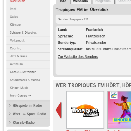
Black Music
Info
Webradio
Programm
Sendun
Rock
Tropiques FM im Überblick
Oldies
Sender: Tropiques FM
Künstler
Land
Frankreich
Schlager & Discofox
Sprache
Französisch
Volksmusik
Sendertyp
Privatsender
Country
Streamqualität
bis zu 320 kbit/s Live-Strea
Jazz & Blues
Zur Website des Senders
Weltmusik
Gothic & Mittelalter
Soundtracks & Musical
WER TROPIQUES FM HÖRT, HÖ
Kinder-Musik
Mehr Genres
Hörspiele im Radio
Wort- & Sport-Radio
Klassik-Radio