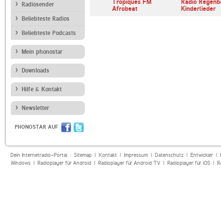
Indie Pop
Deutschlandfunk
Tropiques FM
Radio Regenb
Radiosender
Kultur
Afrobeat
Kinderlieder
Beliebteste Radios
Beliebteste Podcasts
Mein phonostar
Downloads
Hilfe & Kontakt
Newsletter
PHONOSTAR AUF
Dein Internetradio-Portal :
Sitemap
|
Kontakt
|
Impressum
|
Datenschutz
|
Entwickler
|
Windows
|
Radioplayer für Android
|
Radioplayer für Android TV
|
Radioplayer für iOS
|
R