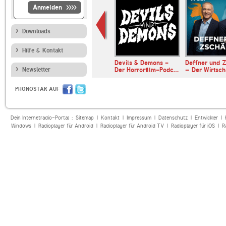
Anmelden
Downloads
Hilfe & Kontakt
er & Somuncu
Devils & Demons -
Deffner und Z
Newsletter
Der Horrorfilm-Podc…
– Der Wirtsc
PHONOSTAR AUF
Dein Internetradio-Portal :
Sitemap
|
Kontakt
|
Impressum
|
Datenschutz
|
Entwickler
|
Windows
|
Radioplayer für Android
|
Radioplayer für Android TV
|
Radioplayer für iOS
|
R