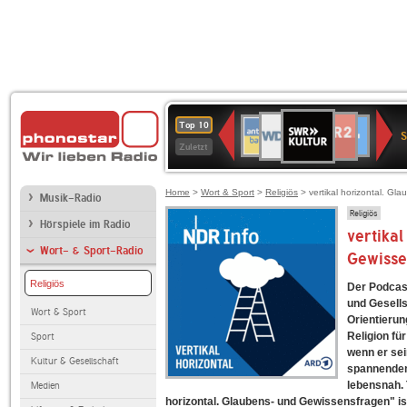
SWR
WDR
NDR
ANTENNE
80er
SWR3
WDR
BR-
Deutschlandfunk
Deutschlandfun
Top 10
Kultur
S
2
2
BAYERN
90er
4
KLASSIK
Kultur
Zuletzt
OLDIE
ANTENNE
Home
>
Wort & Sport
>
Religiös
> vertikal horizontal. G
Musik-Radio
Religiös
Hörspiele im Radio
vertikal
Wort- & Sport-Radio
Gewisse
Religiös
Der Podcas
und Gesells
Wort & Sport
Orientierun
Religion fü
Sport
wenn er se
Kultur & Gesellschaft
spannenden
lebensnah. 
Medien
horizontal. Glaubens- und Gewissensfragen" i