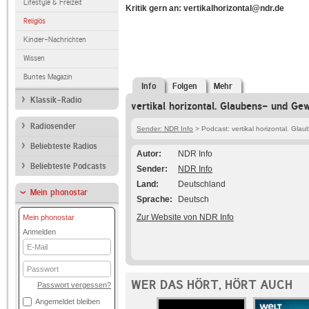
Lifestyle & Freizeit
Kritik gern an: vertikalhorizontal@ndr.de
Religiös
Kinder-Nachrichten
Wissen
Buntes Magazin
Info
Folgen
Mehr
Klassik-Radio
vertikal horizontal. Glaubens- und Ge
Radiosender
Sender: NDR Info
> Podcast: vertikal horizontal. Gl
Beliebteste Radios
Autor
NDR Info
Beliebteste Podcasts
Sender
NDR Info
Land
Deutschland
Mein phonostar
Sprache
Deutsch
Zur Website von NDR Info
Mein phonostar
Anmelden
E-
Mail
Passwort
WER DAS HÖRT, HÖRT AUCH
Passwort vergessen?
Angemeldet bleiben