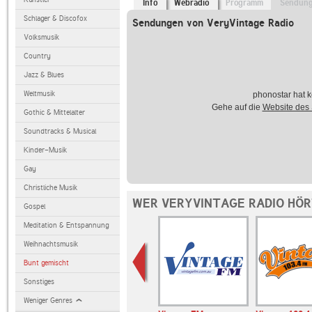
Info
Webradio
Programm
Sendun
Schlager & Discofox
Sendungen von VeryVintage Radio
Volksmusik
Country
Jazz & Blues
Weltmusik
phonostar hat k
Gehe auf die
Website des
Gothic & Mittelalter
Soundtracks & Musical
Kinder-Musik
Gay
Christliche Musik
WER VERYVINTAGE RADIO HÖR
Gospel
Meditation & Entspannung
Weihnachtsmusik
Bunt gemischt
Sonstiges
Weniger Genres