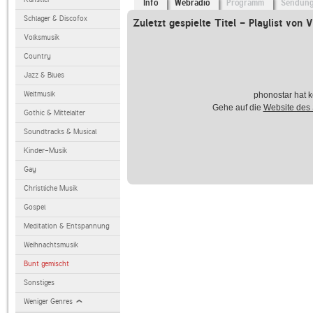
Info
Webradio
Programm
Sendun
Schlager & Discofox
Zuletzt gespielte Titel - Playlist von
Volksmusik
Country
Jazz & Blues
Weltmusik
phonostar hat k
Gehe auf die
Website des
Gothic & Mittelalter
Soundtracks & Musical
Kinder-Musik
Gay
Christliche Musik
Gospel
Meditation & Entspannung
Weihnachtsmusik
Bunt gemischt
Sonstiges
Weniger Genres