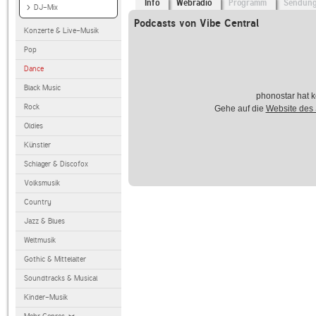
Info
Webradio
Programm
Sendun
DJ-Mix
Podcasts von Vibe Central
Konzerte & Live-Musik
Pop
Dance
Black Music
phonostar hat k
Rock
Gehe auf die
Website des
Oldies
Künstler
Schlager & Discofox
Volksmusik
Country
Jazz & Blues
Weltmusik
Gothic & Mittelalter
Soundtracks & Musical
Kinder-Musik