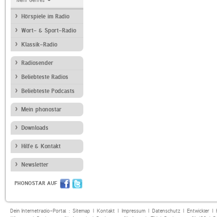
Mehr Genres
Hörspiele im Radio
Wort- & Sport-Radio
Klassik-Radio
Radiosender
Beliebteste Radios
Beliebteste Podcasts
Mein phonostar
Downloads
Hilfe & Kontakt
Newsletter
PHONOSTAR AUF
Dein Internetradio-Portal :
Sitemap
|
Kontakt
|
Impressum
|
Datenschutz
|
Entwickler
|