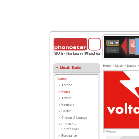
D
NDR
Top 10
2
Zuletzt
Home
>
Musik
>
Dance
Musik-Radio
Dance
Techno
House
Trance
Hardcore
Electro
Chillout & Lounge
Dubstep &
Drum'n'Bass
© Voltage
Eurodance