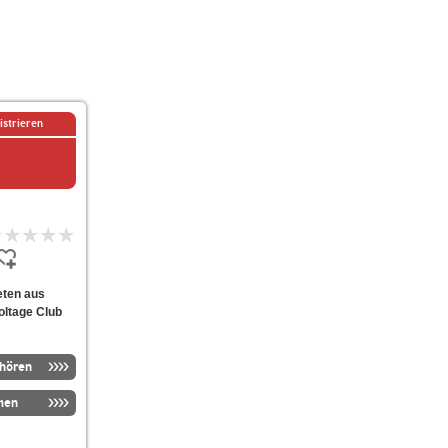
istrieren
ieten aus
oltage Club
nhören
men