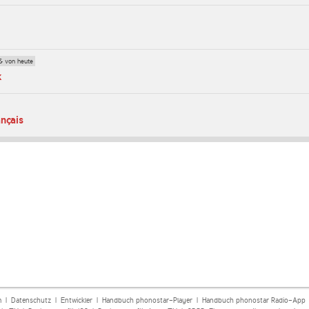
& von heute
k
nçais
m
|
Datenschutz
|
Entwickler
|
Handbuch phonostar-Player
|
Handbuch phonostar Radio-App