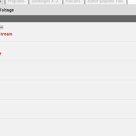
o
Programm
Sendungen A-Z
Podcasts
zuletzt gespielte Titel
Voltage
tro
Stream
e