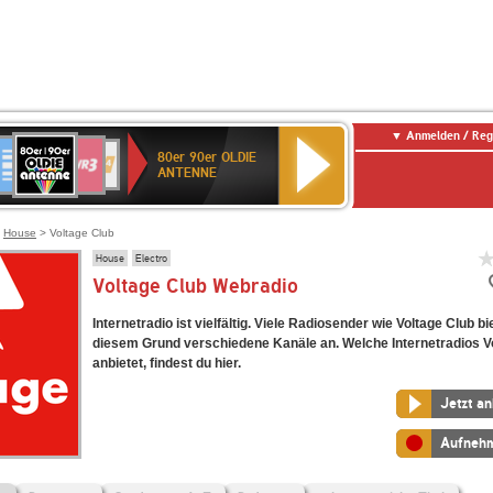
Anmelden / Reg
80er
eutschlandfunk
SWR3
WDR
SWR
80er 90er OLDIE
90er
4
Kultur
ANTENNE
OLDIE
ANTENNE
>
House
> Voltage Club
House
Electro
Voltage Club Webradio
Internetradio ist vielfältig. Viele Radiosender wie Voltage Club b
diesem Grund verschiedene Kanäle an. Welche Internetradios V
anbietet, findest du hier.
Jetzt a
Aufneh