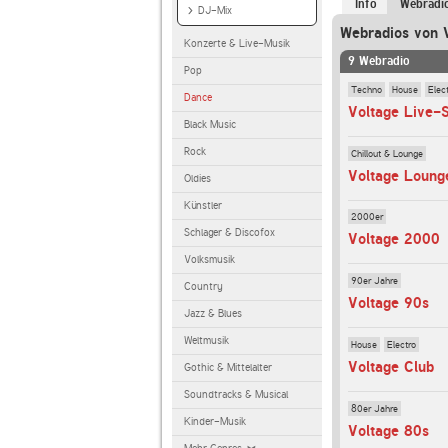
Info
Webradi
DJ-Mix
Webradios von 
Konzerte & Live-Musik
9 Webradio
Pop
Techno
House
Elec
Dance
Voltage Live-
Black Music
Rock
Chillout & Lounge
Voltage Loung
Oldies
Künstler
2000er
Schlager & Discofox
Voltage 2000
Volksmusik
90er Jahre
Country
Voltage 90s
Jazz & Blues
Weltmusik
House
Electro
Voltage Club
Gothic & Mittelalter
Soundtracks & Musical
80er Jahre
Kinder-Musik
Voltage 80s