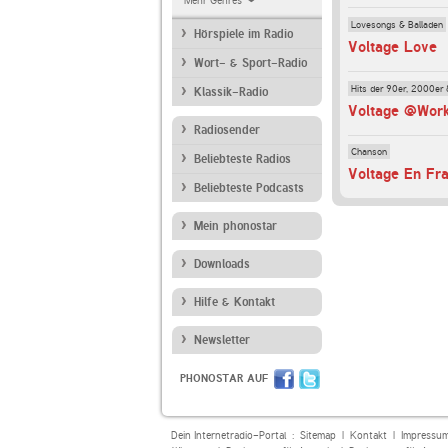
Mehr Genres
Lovesongs & Balladen
Hörspiele im Radio
Voltage Love
Wort- & Sport-Radio
Hits der 90er, 2000er 
Klassik-Radio
Voltage @Wor
Radiosender
Chanson
Beliebteste Radios
Voltage En Fra
Beliebteste Podcasts
Mein phonostar
Downloads
Hilfe & Kontakt
Newsletter
PHONOSTAR AUF
Dein Internetradio-Portal :
Sitemap
|
Kontakt
|
Impressu