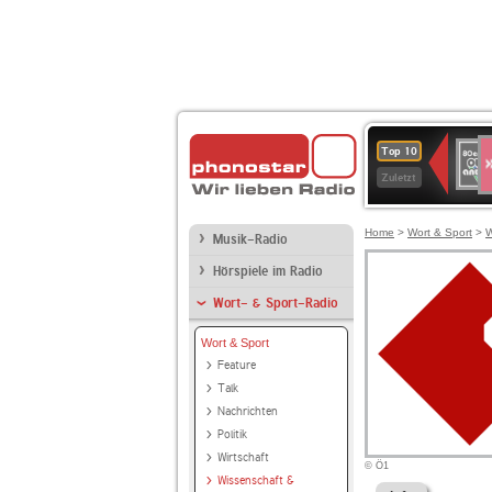
S
80er
Top 10
90er
Zuletzt
OLDI
ANT
Home
>
Wort & Sport
>
W
Musik-Radio
Hörspiele im Radio
Wort- & Sport-Radio
Wort & Sport
Feature
Talk
Nachrichten
Politik
Wirtschaft
© Ö1
Wissenschaft &