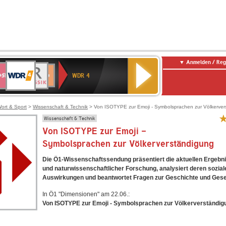
Anmelden / Reg
WDR
WR3
BR-
Deutschlandfunk
NDR
Deutschlandfunk
SWR
4
WDR 4
KLASSIK
2
Kultur
Kultur
E
ENNE
ort & Sport
>
Wissenschaft & Technik
> Von ISOTYPE zur Emoji - Symbolsprachen zur Völkerver
Wissenschaft & Technik
Von ISOTYPE zur Emoji -
Symbolsprachen zur Völkerverständigung
Die Ö1-Wissenschaftssendung präsentiert die aktuellen Ergebni
und naturwissenschaftlicher Forschung, analysiert deren sozial
Auswirkungen und beantwortet Fragen zur Geschichte und Gesel
In Ö1 "Dimensionen" am 22.06.:
Von ISOTYPE zur Emoji - Symbolsprachen zur Völkerverständig