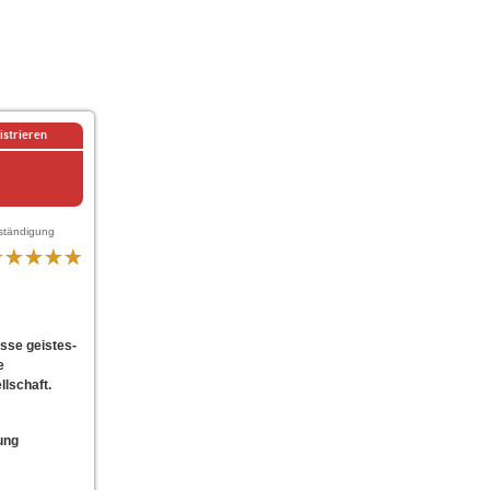
istrieren
ständigung
sse geistes-
e
lschaft.
ung