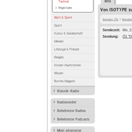
Info
Technik
Regionales
Von ISOTYPE zu
Wort & Sport
Sender: Ö1
>
Sendun
Sport
Sendezeit
Mo, 2
Kultur & Gesellschaft
Sendung
Ö1 "D
Medien
Lifestyle & Freizeit
Religiös
Kinder-Nachrichten
Wissen
Buntes Magazin
Klassik-Radio
Radiosender
Beliebteste Radios
Beliebteste Podcasts
Mein phonostar