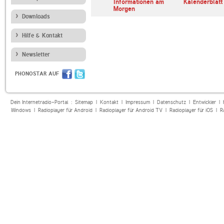
erl
ARD Radiofestival:
Informationen am
Kalenderblatt
Jazz
Morgen
Downloads
Hilfe & Kontakt
Newsletter
PHONOSTAR AUF
Dein Internetradio-Portal :
Sitemap
|
Kontakt
|
Impressum
|
Datenschutz
|
Entwickler
|
Windows
|
Radioplayer für Android
|
Radioplayer für Android TV
|
Radioplayer für iOS
|
R