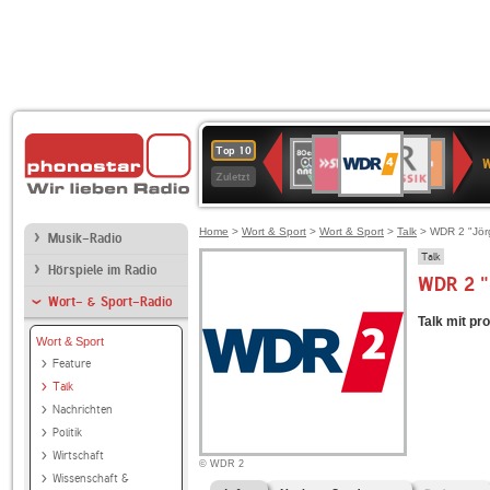
WDR
SWR3
BR-
80er
Deutschlandfunk
NDR
Deutschlandfun
SWR
Top 10
4
W
KLASSIK
90er
2
Kultur
Kultur
Zuletzt
OLDIE
ANTENNE
Home
>
Wort & Sport
>
Wort & Sport
>
Talk
> WDR 2 "Jör
Musik-Radio
Talk
Hörspiele im Radio
WDR 2 "
Wort- & Sport-Radio
Talk mit pr
Wort & Sport
Feature
Talk
Nachrichten
Politik
Wirtschaft
© WDR 2
Wissenschaft &