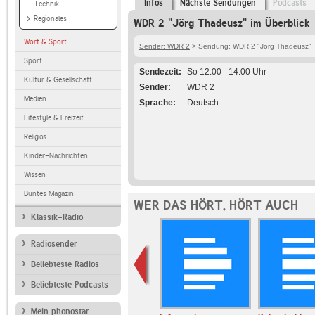
Infos
Nächste Sendungen
Podcasts
Technik
Regionales
WDR 2 "Jörg Thadeusz" im Überblick
Wort & Sport
Sender: WDR 2
> Sendung: WDR 2 "Jörg Thadeusz"
Sport
Sendezeit
So 12:00 - 14:00 Uhr
Kultur & Gesellschaft
Sender
WDR 2
Medien
Sprache
Deutsch
Lifestyle & Freizeit
Religiös
Kinder-Nachrichten
Wissen
Buntes Magazin
WER DAS HÖRT, HÖRT AUCH
Klassik-Radio
Radiosender
Beliebteste Radios
Beliebteste Podcasts
Mein phonostar