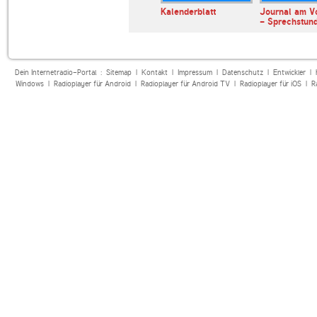
erl
ARD Radiofestival:
Kalenderblatt
Journal am V
Jazz
- Sprechstun
Dein Internetradio-Portal :
Sitemap
|
Kontakt
|
Impressum
|
Datenschutz
|
Entwickler
|
Windows
|
Radioplayer für Android
|
Radioplayer für Android TV
|
Radioplayer für iOS
|
R