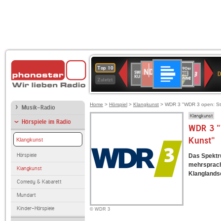
Deutschlandfunk
NDR
80er
SWR
SWR3
Top 10
D
2
90er
Kultur
Zuletzt
OLDIE
ANTENNE
Home
>
Hörspiel
>
Klangkunst
> WDR 3 "WDR 3 open: Stu
Musik-Radio
Klangkunst
Hörspiele im Radio
WDR 3 "
Kunst"
Klangkunst
Hörspiele
Das Spektr
mehrsprach
Klangkunst
Klanglandsc
Comedy & Kabarett
Mundart
Kinder-Hörspiele
© WDR 3