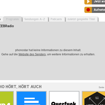
Jetzt a
Aufneh
o
Programm
Sendungen A-Z
Podcasts
zuletzt gespielte Titel
ZEBRadio
phonostar hat keine Informationen zu diesem Inhalt.
Gehe auf die
Website des Senders
, um weitere Informationen zu erhalten.
IO HÖRT, HÖRT AUCH
Seite