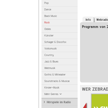
Pop
Dance
Black Music
Info
Webradi
Rock
Programm von 
Oldies
Künstler
Schlager & Discofox
Volksmusik
Country
Jazz & Blues
Weltmusik
Gothic & Mittelalter
Soundtracks & Musical
Kinder-Musik
WER ZEBRAD
Mehr Genres
Hörspiele im Radio