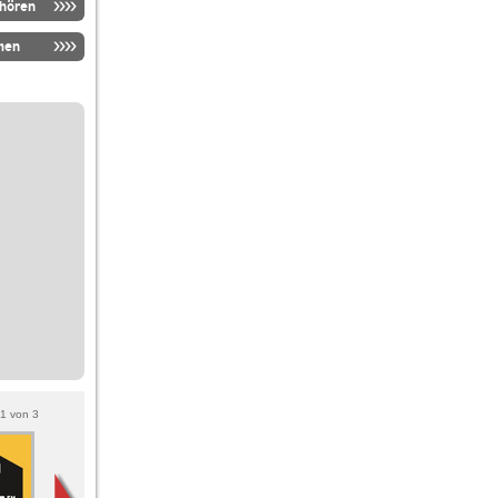
nhören
men
1
von
3