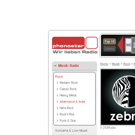
S
WDR
Top 10
Ku
2
Zuletzt
Home
>
Musik
>
Rock
>
A
Musik-Radio
Rock
Modern Rock
Classic Rock
Heavy Metal
Alternative & Indie
Hard Rock
Rock'n'Roll
Punk & Ska
© ZEBRadio
Konzerte & Live-Musik