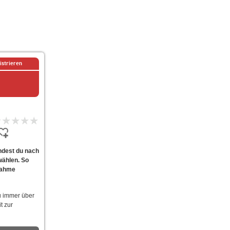
istrieren
ndest du nach
wählen. So
fnahme
u immer über
t zur