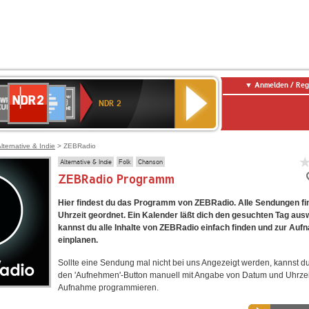
Anmelden / Reg
NDR
WR
Deutschlandfunk
SWR3
WDR
BR-
Deutschlandfunk
ANTENNE
80er
2
NDR 2
ltur
4
KLASSIK
Kultur
BAYERN
90er
OLDIE
ANTENNE
lternative & Indie
> ZEBRadio
Alternative & Indie
Folk
Chanson
ZEBRadio Programm
Hier findest du das Programm von ZEBRadio. Alle Sendungen fi
Uhrzeit geordnet. Ein Kalender läßt dich den gesuchten Tag aus
kannst du alle Inhalte von ZEBRadio einfach finden und zur Au
einplanen.
Sollte eine Sendung mal nicht bei uns Angezeigt werden, kannst d
den 'Aufnehmen'-Button manuell mit Angabe von Datum und Uhrzei
Aufnahme programmieren.