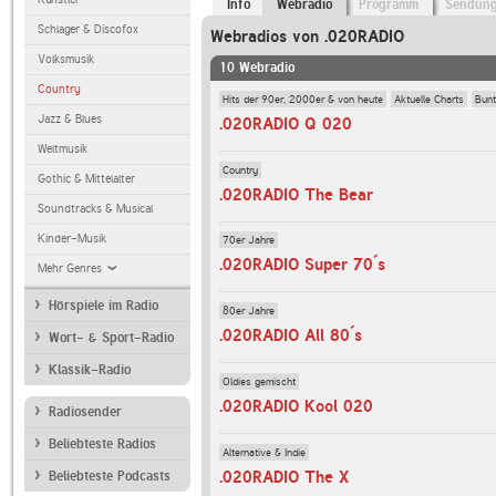
Info
Webradio
Programm
Sendun
Schlager & Discofox
Webradios von .020RADIO
Volksmusik
10 Webradio
Country
Hits der 90er, 2000er & von heute
Aktuelle Charts
Bunt
Jazz & Blues
.020RADIO Q 020
Weltmusik
Country
Gothic & Mittelalter
.020RADIO The Bear
Soundtracks & Musical
Kinder-Musik
70er Jahre
.020RADIO Super 70´s
Mehr Genres
Hörspiele im Radio
80er Jahre
.020RADIO All 80´s
Wort- & Sport-Radio
Klassik-Radio
Oldies gemischt
.020RADIO Kool 020
Radiosender
Beliebteste Radios
Alternative & Indie
.020RADIO The X
Beliebteste Podcasts