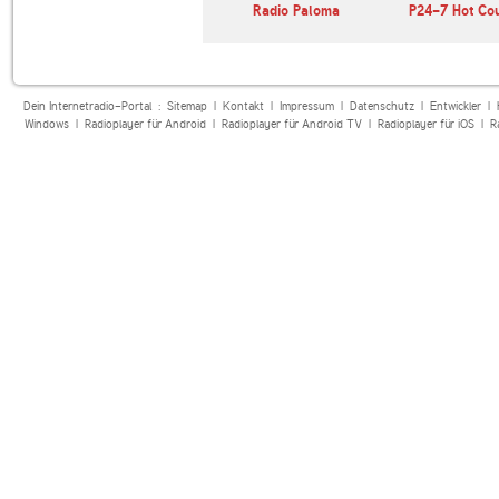
ivari
Bayern 1
Radio Paloma
P24-7 Hot Co
Dein Internetradio-Portal :
Sitemap
|
Kontakt
|
Impressum
|
Datenschutz
|
Entwickler
|
Windows
|
Radioplayer für Android
|
Radioplayer für Android TV
|
Radioplayer für iOS
|
R