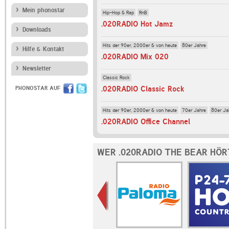
Mein phonostar
Hip-Hop & Rap
RnB
.020RADIO Hot Jamz
Downloads
Hits der 90er, 2000er & von heute
80er Jahre
Hilfe & Kontakt
.020RADIO Mix 020
Newsletter
Classic Rock
.020RADIO Classic Rock
PHONOSTAR AUF
Hits der 90er, 2000er & von heute
70er Jahre
80er Ja
.020RADIO Office Channel
WER .020RADIO THE BEAR HÖR