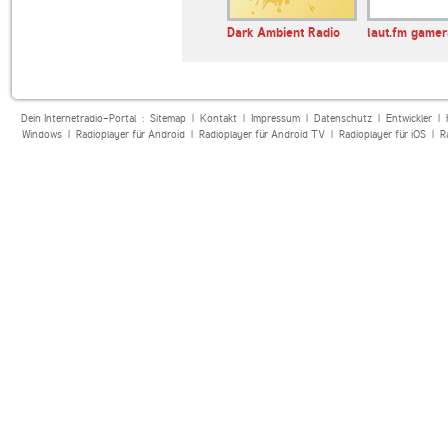
adio.com
SomaFM Drone Zone
Dark Ambient Radio
laut.fm game
Dein Internetradio-Portal :
Sitemap
|
Kontakt
|
Impressum
|
Datenschutz
|
Entwickler
|
Windows
|
Radioplayer für Android
|
Radioplayer für Android TV
|
Radioplayer für iOS
|
R