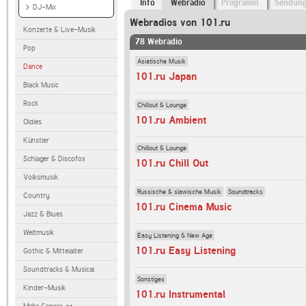
Info
Webradio
Programm
Sendun
DJ-Mix
Webradios von 101.ru
Konzerte & Live-Musik
78 Webradio
Pop
Asiatische Musik
Dance
101.ru Japan
Black Music
Rock
Chillout & Lounge
101.ru Ambient
Oldies
Künstler
Chillout & Lounge
Schlager & Discofox
101.ru Chill Out
Volksmusik
Russische & slawische Musik
Soundtracks
Country
101.ru Cinema Music
Jazz & Blues
Weltmusik
Easy Listening & New Age
101.ru Easy Listening
Gothic & Mittelalter
Soundtracks & Musical
Sonstiges
Kinder-Musik
101.ru Instrumental