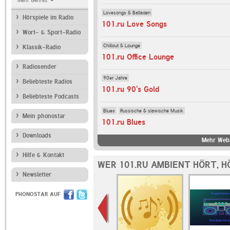
Mehr Genres
Lovesongs & Balladen
Hörspiele im Radio
101.ru Love Songs
Wort- & Sport-Radio
Chillout & Lounge
Klassik-Radio
101.ru Office Lounge
Radiosender
90er Jahre
Beliebteste Radios
101.ru 90's Gold
Beliebteste Podcasts
Blues
Russische & slawische Musik
Mein phonostar
101.ru Blues
Downloads
Mehr Webr
Hilfe & Kontakt
WER 101.RU AMBIENT HÖRT, 
Newsletter
PHONOSTAR AUF