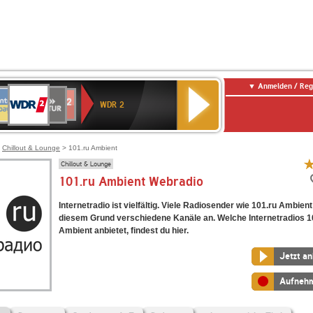
Anmelden / Reg
WDR
NTENNE
SWR
chlandfunk
Deutschlandfunk
80er
SWR3
WDR
BR-
NDR
2
WDR 2
AYERN
Kultur
r
90er
4
KLASSIK
2
OLDIE
ANTENNE
>
Chillout & Lounge
> 101.ru Ambient
Chillout & Lounge
101.ru Ambient Webradio
Internetradio ist vielfältig. Viele Radiosender wie 101.ru Ambien
diesem Grund verschiedene Kanäle an. Welche Internetradios 1
Ambient anbietet, findest du hier.
Jetzt a
Aufneh