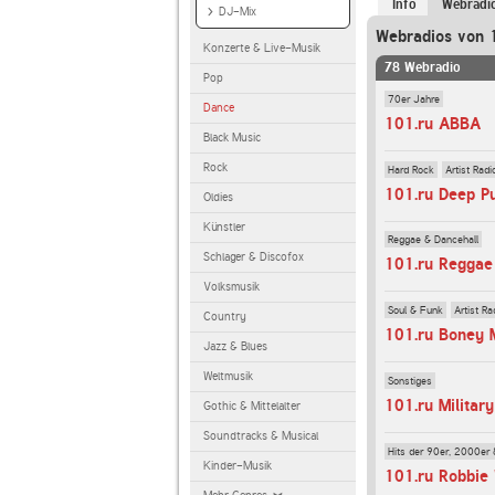
Info
Webradi
DJ-Mix
Webradios von 
Konzerte & Live-Musik
78 Webradio
Pop
70er Jahre
Dance
101.ru ABBA
Black Music
Rock
Hard Rock
Artist Radi
101.ru Deep P
Oldies
Künstler
Reggae & Dancehall
Schlager & Discofox
101.ru Reggae
Volksmusik
Soul & Funk
Artist Ra
Country
101.ru Boney 
Jazz & Blues
Weltmusik
Sonstiges
101.ru Militar
Gothic & Mittelalter
Soundtracks & Musical
Hits der 90er, 2000er 
Kinder-Musik
101.ru Robbie 