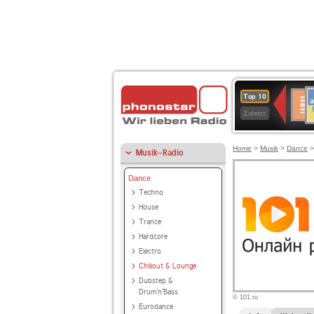
A
Deuts
Top 10
B
Kultu
Zuletzt
Home
>
Musik
>
Dance
Musik-Radio
Dance
Techno
House
Trance
Hardcore
Electro
Chillout & Lounge
Dubstep &
Drum'n'Bass
© 101.ru
Eurodance