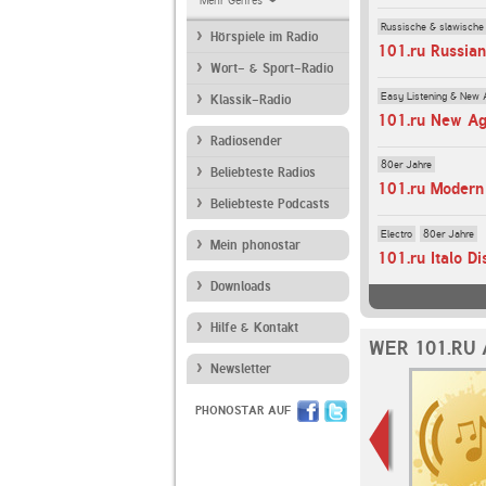
Mehr Genres
Russische & slawische
Hörspiele im Radio
101.ru Russia
Wort- & Sport-Radio
Easy Listening & New 
Klassik-Radio
101.ru New A
Radiosender
80er Jahre
Beliebteste Radios
101.ru Modern
Beliebteste Podcasts
Electro
80er Jahre
Mein phonostar
101.ru Italo Di
Downloads
Hilfe & Kontakt
WER 101.RU
Newsletter
PHONOSTAR AUF