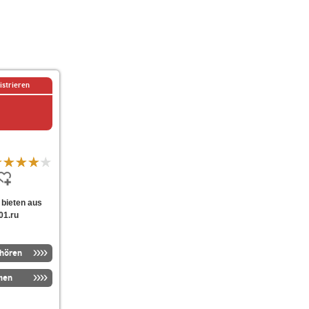
istrieren
t bieten aus
01.ru
nhören
men