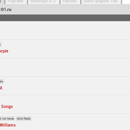
o
Programm
Sendungen A-Z
Podcasts
zuletzt gespielte Titel
101.ru
o
urple
dio
M.
y Songs
& von heute
Artist Radio
Williams