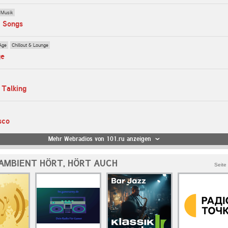
 Musik
n Songs
Age
Chillout & Lounge
ge
 Talking
sco
Mehr Webradios von 101.ru anzeigen
 AMBIENT HÖRT, HÖRT AUCH
Seite