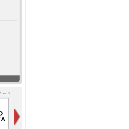
1
von
5