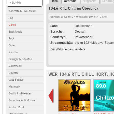
Info
Webradio
Programm
Sendun
DJ-Mix
104.6 RTL Chill im Überblick
Konzerte & Live-Musik
Sender: 104.6 RTL
> Webradio: 104.6 RTL Chill
Pop
Dance
Land
Deutschland
Sprache
Deutsch
Black Music
Sendertyp
Privatsender
Rock
Streamqualität
bis zu 192 kbit/s Live-Strea
Oldies
Zur Website des Senders
Künstler
Schlager & Discofox
Volksmusik
Country
WER 104.6 RTL CHILL HÖRT, 
Jazz & Blues
Weltmusik
Gothic & Mittelalter
Soundtracks & Musical
Kinder-Musik