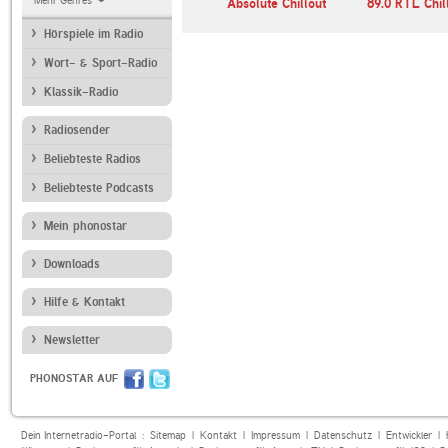
Mehr Genres
llout Lounge
89.0 RTL
Absolute Chillout
89.0 RTL Chil
Hörspiele im Radio
Wort- & Sport-Radio
Klassik-Radio
Radiosender
Beliebteste Radios
Beliebteste Podcasts
Mein phonostar
Downloads
Hilfe & Kontakt
Newsletter
PHONOSTAR AUF
Dein Internetradio-Portal :
Sitemap
|
Kontakt
|
Impressum
|
Datenschutz
|
Entwickler
|