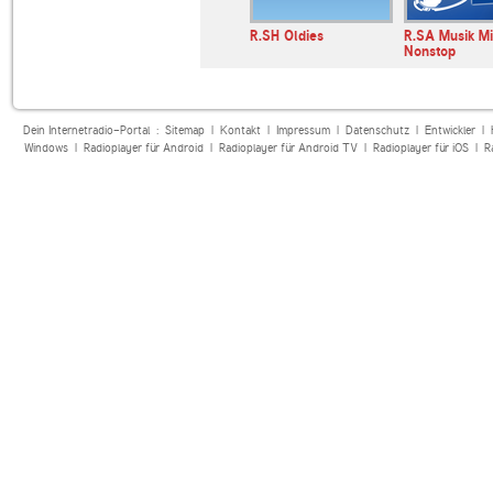
io Dance
ANTENNE BAYERN
R.SH Oldies
R.SA Musik M
Nonstop
Dein Internetradio-Portal :
Sitemap
|
Kontakt
|
Impressum
|
Datenschutz
|
Entwickler
|
Windows
|
Radioplayer für Android
|
Radioplayer für Android TV
|
Radioplayer für iOS
|
R