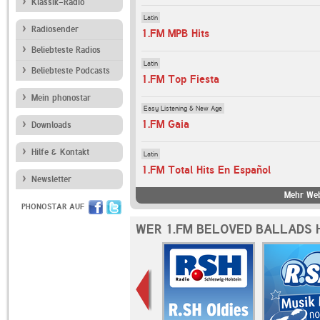
Klassik-Radio
Latin
Radiosender
1.FM MPB Hits
Beliebteste Radios
Latin
Beliebteste Podcasts
1.FM Top Fiesta
Mein phonostar
Easy Listening & New Age
1.FM Gaia
Downloads
Hilfe & Kontakt
Latin
1.FM Total Hits En Español
Newsletter
Mehr Web
PHONOSTAR AUF
WER 1.FM BELOVED BALLADS 