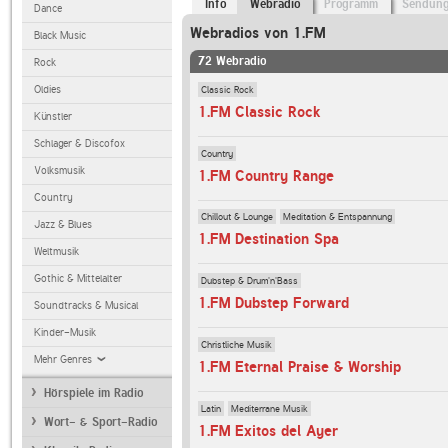
Info
Webradio
Programm
Sendun
Dance
Webradios von 1.FM
Black Music
72 Webradio
Rock
Classic Rock
Oldies
1.FM Classic Rock
Künstler
Schlager & Discofox
Country
Volksmusik
1.FM Country Range
Country
Chillout & Lounge
Meditation & Entspannung
Jazz & Blues
1.FM Destination Spa
Weltmusik
Gothic & Mittelalter
Dubstep & Drum'n'Bass
1.FM Dubstep Forward
Soundtracks & Musical
Kinder-Musik
Christliche Musik
Mehr Genres
1.FM Eternal Praise & Worship
Hörspiele im Radio
Latin
Mediterrane Musik
Wort- & Sport-Radio
1.FM Exitos del Ayer