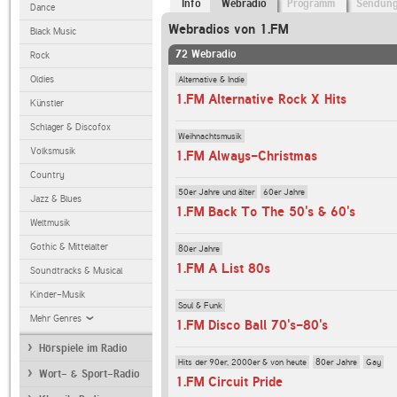
Info
Webradio
Programm
Sendun
Dance
Webradios von 1.FM
Black Music
72 Webradio
Rock
Alternative & Indie
Oldies
1.FM Alternative Rock X Hits
Künstler
Schlager & Discofox
Weihnachtsmusik
Volksmusik
1.FM Always-Christmas
Country
50er Jahre und älter
60er Jahre
Jazz & Blues
1.FM Back To The 50's & 60's
Weltmusik
Gothic & Mittelalter
80er Jahre
1.FM A List 80s
Soundtracks & Musical
Kinder-Musik
Soul & Funk
Mehr Genres
1.FM Disco Ball 70's-80's
Hörspiele im Radio
Hits der 90er, 2000er & von heute
80er Jahre
Gay
Wort- & Sport-Radio
1.FM Circuit Pride