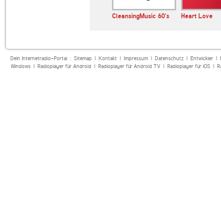
FM
1.FM Country Range
CleansingMusic 60's
Heart Love
Dein Internetradio-Portal :
Sitemap
|
Kontakt
|
Impressum
|
Datenschutz
|
Entwickler
|
Windows
|
Radioplayer für Android
|
Radioplayer für Android TV
|
Radioplayer für iOS
|
R