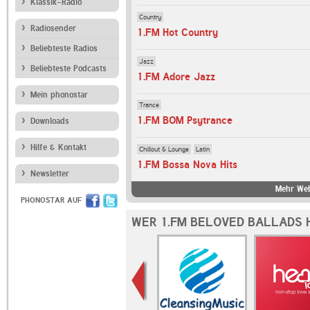
Klassik-Radio
Country
Radiosender
1.FM Hot Country
Beliebteste Radios
Jazz
Beliebteste Podcasts
1.FM Adore Jazz
Mein phonostar
Trance
1.FM BOM Psytrance
Downloads
Hilfe & Kontakt
Chillout & Lounge
Latin
1.FM Bossa Nova Hits
Newsletter
Mehr Web
PHONOSTAR AUF
WER 1.FM BELOVED BALLADS 