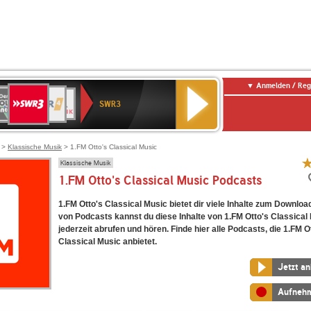
Anmelden / Reg
SWR3
0er
WDR
chlandfunk
NDR
BR-
SWR
SWR3
0er
4
2
KLASSIK
Kultur
LDIE
NTENNE
>
Klassische Musik
> 1.FM Otto's Classical Music
Klassische Musik
1.FM Otto's Classical Music Podcasts
1.FM Otto's Classical Music bietet dir viele Inhalte zum Downloa
von Podcasts kannst du diese Inhalte von 1.FM Otto's Classical
jederzeit abrufen und hören. Finde hier alle Podcasts, die 1.FM O
Classical Music anbietet.
Jetzt a
Aufneh