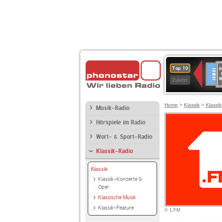
8
Deuts
Top 10
9
Zuletzt
O
A
Home
>
Klassik
>
Klassik
Musik-Radio
Hörspiele im Radio
Wort- & Sport-Radio
Klassik-Radio
Klassik
Klassik-Konzerte &
Oper
Klassische Musik
Klassik-Feature
© 1.FM