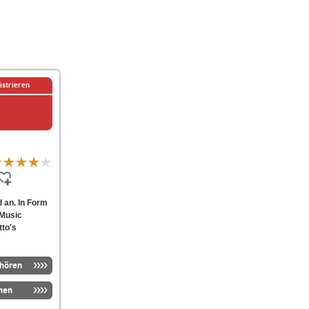
istrieren
d an. In Form
 Music
tto's
nhören
men