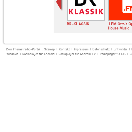
FM
SWR3
BR-KLASSIK
1.FM Otto's O
House Music
Dein Internetradio-Portal :
Sitemap
|
Kontakt
|
Impressum
|
Datenschutz
|
Entwickler
|
Windows
|
Radioplayer für Android
|
Radioplayer für Android TV
|
Radioplayer für iOS
|
R