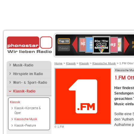
80er
Deutschlandfunk
SWR3
NDR
WDR
SWR
Top 10
8
90er
2
4
Kultur
Zuletzt
OLDIE
ANTENNE
Home
>
Klassik
>
Klassik
>
Klassische Musik
> 1.FM Otto'
Musik-Radio
Klassische Mu
Hörspiele im Radio
1.FM Ot
Wort- & Sport-Radio
Hier findes
Klassik-Radio
Sendungen f
gesuchten T
Klassik
Music einfa
Klassik-Konzerte &
Oper
Sollte eine
Klassische Musik
den 'Aufneh
Aufnahme p
Klassik-Feature
© 1.FM