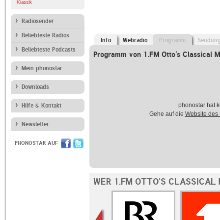
Klassik
Radiosender
Beliebteste Radios
Info
Webradio
Programm
Sendun
Beliebteste Podcasts
Programm von 1.FM Otto's Classical M
Mein phonostar
Downloads
phonostar hat k
Hilfe & Kontakt
Gehe auf die
Website des
Newsletter
PHONOSTAR AUF
WER 1.FM OTTO'S CLASSICAL