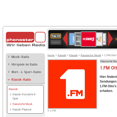
SWR3
80er
WDR
Deutschlandfunk
NDR
BR-
SWR
Top 10
90er
4
2
KLASSIK
Kultur
Zuletzt
OLDIE
ANTENNE
Home
>
Klassik
>
Klassik
>
Klassische Musik
> 1.FM Otto'
Musik-Radio
Klassische Mu
Hörspiele im Radio
1.FM Ot
Wort- & Sport-Radio
Hier findes
Klassik-Radio
Sendungen f
1.FM Otto's
Klassik
erhalten.
Klassik-Konzerte &
Oper
Klassische Musik
Klassik-Feature
© 1.FM