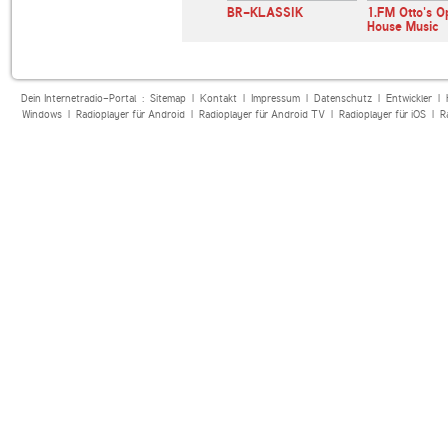
FM
SWR3
BR-KLASSIK
1.FM Otto's O
House Music
Dein Internetradio-Portal :
Sitemap
|
Kontakt
|
Impressum
|
Datenschutz
|
Entwickler
|
Windows
|
Radioplayer für Android
|
Radioplayer für Android TV
|
Radioplayer für iOS
|
R