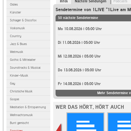
Infos
Nächste Sendungen
Podcasts
Oldies
Sendetermine von 1LIVE "1Live am M
Künstler
50 nächste Sendetermine
Schlager & Discofox
Volksmusik
Mo 10.08.2026 | 05:00 Uhr
Country
Di 11.08.2026 | 05:00 Uhr
Jazz & Blues
Weltmusik
Mi 12.08.2026 | 05:00 Uhr
Gothic & Mittelalter
Soundtracks & Musical
Do 13.08.2026 | 05:00 Uhr
Kinder-Musik
Gay
Fr 14.08.2026 | 05:00 Uhr
Christliche Musik
Mehr Sendetermine v
Gospel
WER DAS HÖRT, HÖRT AUCH
Meditation & Entspannung
Weihnachtsmusik
Bunt gemischt
Sonstiges