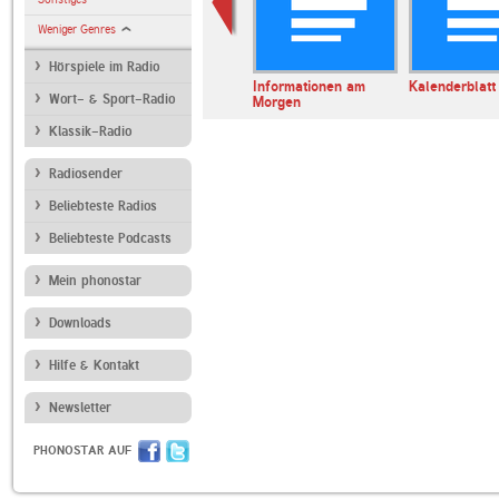
Weniger Genres
Hörspiele im Radio
erl
ARD Radiofestival:
Informationen am
Kalenderblatt
Wort- & Sport-Radio
Jazz
Morgen
Klassik-Radio
Radiosender
Beliebteste Radios
Beliebteste Podcasts
Mein phonostar
Downloads
Hilfe & Kontakt
Newsletter
PHONOSTAR AUF