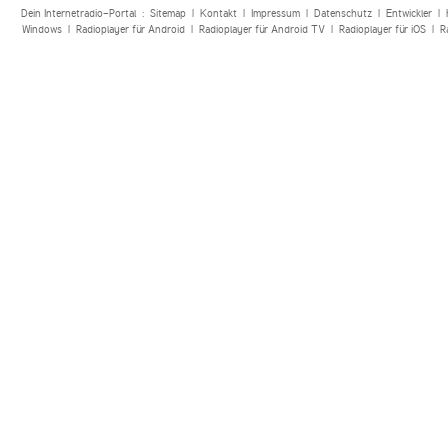
Dein Internetradio-Portal :
Sitemap
|
Kontakt
|
Impressum
|
Datenschutz
|
Entwickler
|
Windows
|
Radioplayer für Android
|
Radioplayer für Android TV
|
Radioplayer für iOS
|
R