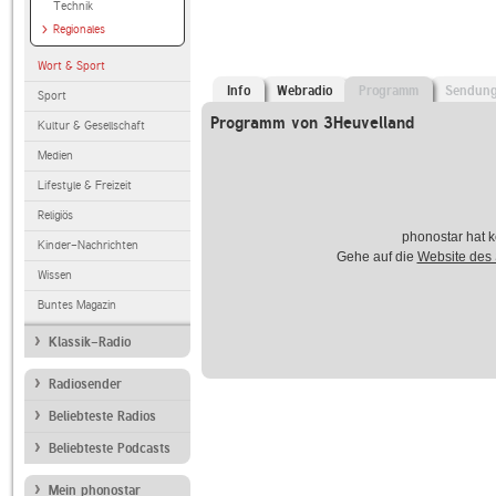
Technik
Regionales
Wort & Sport
Info
Webradio
Programm
Sendun
Sport
Programm von 3Heuvelland
Kultur & Gesellschaft
Medien
Lifestyle & Freizeit
Religiös
phonostar hat k
Kinder-Nachrichten
Gehe auf die
Website des
Wissen
Buntes Magazin
Klassik-Radio
Radiosender
Beliebteste Radios
Beliebteste Podcasts
Mein phonostar