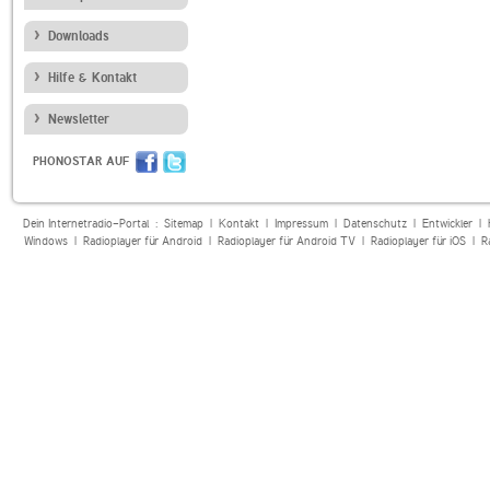
Downloads
Hilfe & Kontakt
Newsletter
PHONOSTAR AUF
Dein Internetradio-Portal :
Sitemap
|
Kontakt
|
Impressum
|
Datenschutz
|
Entwickler
|
Windows
|
Radioplayer für Android
|
Radioplayer für Android TV
|
Radioplayer für iOS
|
R