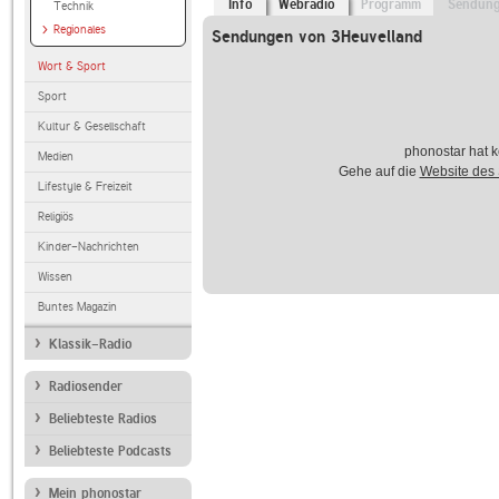
Info
Webradio
Programm
Sendun
Technik
Regionales
Sendungen von 3Heuvelland
Wort & Sport
Sport
Kultur & Gesellschaft
phonostar hat k
Medien
Gehe auf die
Website des
Lifestyle & Freizeit
Religiös
Kinder-Nachrichten
Wissen
Buntes Magazin
Klassik-Radio
Radiosender
Beliebteste Radios
Beliebteste Podcasts
Mein phonostar