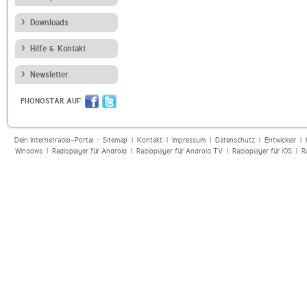
Downloads
Hilfe & Kontakt
Newsletter
PHONOSTAR AUF
Dein Internetradio-Portal :
Sitemap
|
Kontakt
|
Impressum
|
Datenschutz
|
Entwickler
|
Windows
|
Radioplayer für Android
|
Radioplayer für Android TV
|
Radioplayer für iOS
|
R