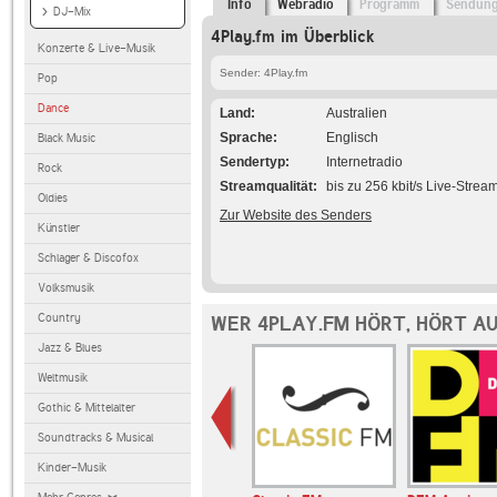
Info
Webradio
Programm
Sendun
DJ-Mix
4Play.fm im Überblick
Konzerte & Live-Musik
Sender: 4Play.fm
Pop
Dance
Land
Australien
Sprache
Englisch
Black Music
Sendertyp
Internetradio
Rock
Streamqualität
bis zu 256 kbit/s Live-Strea
Oldies
Zur Website des Senders
Künstler
Schlager & Discofox
Volksmusik
Country
WER 4PLAY.FM HÖRT, HÖRT A
Jazz & Blues
Weltmusik
Gothic & Mittelalter
Soundtracks & Musical
Kinder-Musik