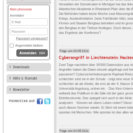
Vorwahlen der Demokraten in Michigan hat das link
Atlantischen Akademie in Rheinland-Pfalz über die 
Mein phonostar
Die Behörden haben letzte Woche zwei Massengräb
Anmelden
Kriegs. Auslandredaktor Janis Fahrländer klärt, was
E-
Firmen und Staaten Bergbau betreiben und im gross
Mail
den Bergbau in der Tiefsee festlegen. Doch dieses 
Passwort
das Ergebnis der Konferenz?
Passwort vergessen?
Angemeldet bleiben
Folge vom 05.08.2026
Anmelden
Zwei Tage nachdem über 30'000 Datensätze aus eine
Downloads
Angreifer haben die Daten einzeln abgefragt und h
passieren? Cybersicherheitsexperte Raphael Reisch
Hilfe & Kontakt
schlechter sind sie in der Schule - zeigt eine neue 
schlechter ab als Kinder, die erst ab der 9. Klasse
Universität Augsburg, ordnet ein. · Das Kino-Unte
Newsletter
weltweit das Publikum in die Säle mit der ganz gro
Eintrittsrekorde. Das spiegelt sich auch in der Akti
PHONOSTAR AUF
analysiert. · Können wir übers Leben reden? Diese 
auch diesen Sommer wieder. Er fährt mit einem kle
spontan mit Menschen. Wie spontan ist das alles wi
Folge vom 04.08.2026