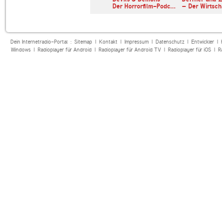
Der Horrorfilm-Podc…
– Der Wirtsc
Dein Internetradio-Portal :
Sitemap
|
Kontakt
|
Impressum
|
Datenschutz
|
Entwickler
|
Windows
|
Radioplayer für Android
|
Radioplayer für Android TV
|
Radioplayer für iOS
|
R