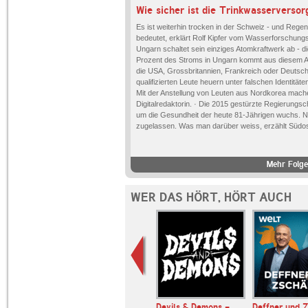
Wie sicher ist die Trinkwasserverso
Es ist weiterhin trocken in der Schweiz - und Regen
bedeutet, erklärt Rolf Kipfer vom Wasserforschun
Ungarn schaltet sein einziges Atomkraftwerk ab -
Prozent des Stroms in Ungarn kommt aus diesem AKW
die USA, Grossbritannien, Frankreich oder Deutsc
qualifizierten Leute heuern unter falschen Identit
Mit der Anstellung von Leuten aus Nordkorea mache
Digitalredaktorin. · Die 2015 gestürzte Regierungsc
um die Gesundheit der heute 81-Jährigen wuchs. N
zugelassen. Was man darüber weiss, erzählt Südos
Mehr Folge
WER DAS HÖRT, HÖRT AUCH
t in Progress
Devils & Demons -
Deffner und Z