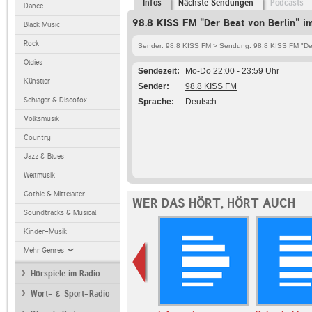
Infos
Nächste Sendungen
Podcasts
Dance
98.8 KISS FM "Der Beat von Berlin" i
Black Music
Rock
Sender: 98.8 KISS FM
> Sendung: 98.8 KISS FM "Der
Oldies
Sendezeit
Mo-Do 22:00 - 23:59 Uhr
Künstler
Sender
98.8 KISS FM
Schlager & Discofox
Sprache
Deutsch
Volksmusik
Country
Jazz & Blues
Weltmusik
Gothic & Mittelalter
WER DAS HÖRT, HÖRT AUCH
Soundtracks & Musical
Kinder-Musik
Mehr Genres
Hörspiele im Radio
Wort- & Sport-Radio