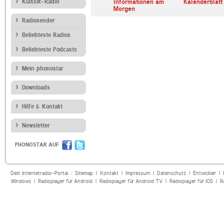
erl
Klassik-Radio
ARD Radiofestival:
Informationen am
Kalenderblatt
Jazz
Morgen
Radiosender
Beliebteste Radios
Beliebteste Podcasts
Mein phonostar
Downloads
Hilfe & Kontakt
Newsletter
PHONOSTAR AUF
Dein Internetradio-Portal :
Sitemap
|
Kontakt
|
Impressum
|
Datenschutz
|
Entwickler
|
Windows
|
Radioplayer für Android
|
Radioplayer für Android TV
|
Radioplayer für iOS
|
R